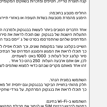
קנה תוצרת טרייה, חטיפים ומזכרות בשווקים המקומיים 
החליפו מטבע בחוכמה:
הימנע מהמרת מטבעות בשדות תעופה או באזורי תיירות
אחד הדברים הטובים ביותר לעשות בבנגקוק ולמרבה הה
התעלות הישנות של בנגקוק שם תוכלו לראות את סירות
המדחפים שלהם שהתפרסמו בסרט של ג 'יימס בונד ה
השייט בקלונג עוצר במקומות שונים, וכך תוכלו אפילו 
כך תוכלו לראות את המגוון והסגנון המדהים של הבתים
סיור קלונג יכול לעלות כ 1000 באט לשעתיים.
לכן, אם אתם ארבעה העלות 250 בהט כל אחד .
זהו אחד מאותם מקרים שבהם כדאי למצוא שותפים לשי
השתמשו במונית הנהר.
חלק מהותי בחוויית הביקור בבנגקוק וגם יחסית זול מאוד - 12 
כך תוכלו לראות את בנגקוק המרתקת, על גורדי שחקים, 
השתמשו ב-Wi-Fi בחינם:
במקום לרכוש כרטיס SIM או לגמור את חבילת התקשורת, נצלו את ה-Wi-Fi בחינם הזמין בבתי קפה, מסעדות ומקומות לינה.