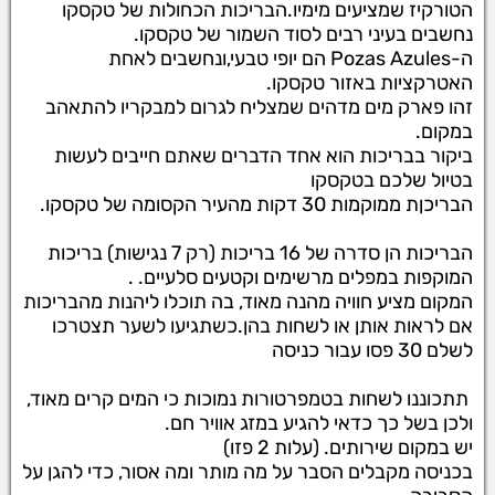
הטורקיז שמציעים מימיו.הבריכות הכחולות של טקסקו
נחשבים בעיני רבים לסוד השמור של טקסקו.
ה-Pozas Azules הם יופי טבעי,ונחשבים לאחת
האטרקציות באזור טקסקו.
זהו פארק מים מדהים שמצליח לגרום למבקריו להתאהב
במקום.
ביקור בבריכות הוא אחד הדברים שאתם חייבים לעשות
בטיול שלכם בטקסקו
הבריכןת ממוקמות 30 דקות מהעיר הקסומה של טקסקו.
הבריכות הן סדרה של 16 בריכות (רק 7 נגישות) בריכות
המוקפות במפלים מרשימים וקטעים סלעיים.
.
המקום מציע חוויה מהנה מאוד, בה תוכלו ליהנות מהבריכות
אם לראות אותן או לשחות בהן.כשתגיעו לשער תצטרכו
לשלם 30 פסו עבור כניסה
תתכוננו לשחות בטמפרטורות נמוכות כי המים קרים מאוד,
ולכן בשל כך כדאי להגיע במזג אוויר חם.
יש במקום שירותים. (עלות 2 פזו)
בכניסה מקבלים הסבר על מה מותר ומה אסור, כדי להגן על