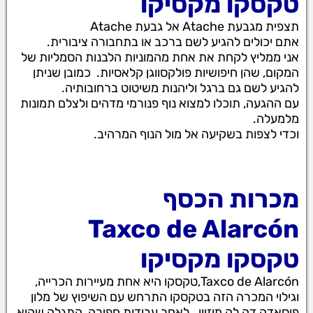
טקסקו מקסיקו
תצפית מגבעת Atache אל גבעת Atache
אתם יכולים להגיע לשם ברכב או בתחבורה ציבורית.
אני ממליץ לקחת את אחת מהמוניות הלבנות הסמליות של
המקום, שהן חיפושיות פולקסווגן קלאסיות. כמובן שניתן
להגיע לשם גם ברגל וליהנות משיטוט ברחובותיה.
עם ההגעה, תוכלו למצוא נוף פנורמי מדהים ולצלם תמונות
מלמעלה.
וכדי לצפות בשקיעה אל מול הנוף המרהיב.
מכרות הכסף
Taxco de Alarcón
טקסקו מקסיקו
Taxco de Alarcón,טקסקו היא אחת מעיירות הכרייה,
וגילוי המכרה הזה בטקסקו התרחש עם השיפוץ של מלון
פוסאדה דה לה מיזיון. לאחר עבודות חפירה, התגלה שהוא