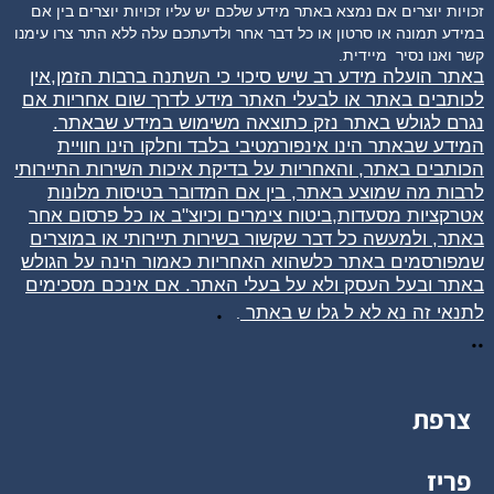
זכויות יוצרים אם נמצא באתר מידע שלכם יש עליו זכויות יוצרים בין אם
במידע תמונה או סרטון או כל דבר אחר ולדעתכם עלה ללא התר צרו עימנו
קשר ואנו נסיר
מיידית.
באתר הועלה מידע רב שיש סיכוי כי השתנה ברבות הזמן,אין
לכותבים באתר או לבעלי האתר מידע לדרך שום אחריות אם
נגרם לגולש באתר נזק כתוצאה משימוש במידע שבאתר.
המידע שבאתר הינו אינפורמטיבי בלבד וחלקו הינו חוויית
הכותבים באתר, והאחריות על בדיקת איכות השירות התיירותי
לרבות מה שמוצע באתר, בין אם המדובר בטיסות מלונות
אטרקציות מסעדות,ביטוח צימרים וכיוצ"ב או כל פרסום אחר
באתר, ולמעשה כל דבר שקשור בשירות תיירותי או במוצרים
שמפורסמים באתר כלשהוא האחריות כאמור הינה על הגולש
באתר ובעל העסק ולא על בעלי האתר. אם אינכם מסכימים
.
לתנאי זה נא לא ל
גלו
ש באתר
.
..
צרפת
פריז