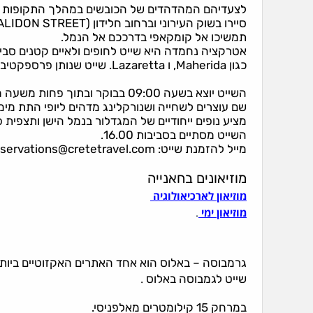
לצעדיהם המהדהדים של הכובשים במהלך התקופות ה
תמשיכו אל קומקאפי בדרככם אל הנמל.
אטרקציה נחמדה היא שייט לחופים ולאיים קטנים סבי
כגון Maherida, ו Lazaretta. שייט שנותן פרספקטיבה חדשה לגמרי ומקסימה למקום.
השייט יוצא בשעה 09:00 בבוקר ובתוך פחות משעה מגיעים לחוף קטן Maherida עם מים צלולים.
שם עוצרים לשחייה ושנורקלינג מדהים ליופי התת מימ
מציע נופים ייחודיים של המגדלור בנמל הישן ותצפית 
השייט מסתיים בסביבות 16.00.
מייל להזמנת שייט: reservations@cretetravel.com
מוזיאונים בחאנייה
מוזיאון לארכיאולוגיה
מוזיאון ימי
.
גרמבוסה – באלוס הוא אחד האתרים האקזוטיים ביותר
.
שייט לגמבוסה באלוס
במרחק 15 קילומטרים מאלפניסי.