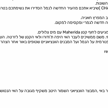
שונות.
סיירו בשוק העירוני וברחוב חלידון (CHALIDON STREET )שיביא אתכם מהעיר החדשה לנמל הסדירו את נשימתכם בטר
ב המפרץ חאניה.
י. משם ממשיכים לעבר האי היפה ת'ודורו ולאי הקטן של לזרטה. השי
פנורמית על הנמל ועל המבנים הוונציאניים שטופים באור אחר הצהריי
 באי ,המבצר הוונציאני השמור היטב משקיף מגובה על האי הנטוש 