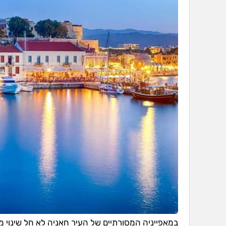
במאפייניה המסורתיים של העיר חאניה לא חל שינוי מ