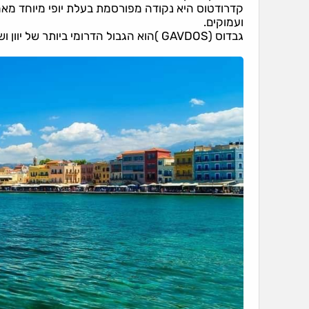
קדרודטוס היא נקודה מפורסמת בעלת יופי מיוחד מאחור
ועמוקים.
גבדוס (GAVDOS )הוא הגבול הדרומי ביותר של יוון ושל אירופה, האי אבוד בים הלובי העצום בהחלט שווה ביקור.