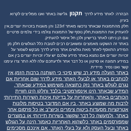
תקנון
הבהרה: לאתר מידע לדרך
גלישה באתר ואנו ממליצים לקרוא
בעיון.
חלק מהתמונות שבאתר נרכשו מאתר 123rf והן מוגנות בזכויות יוצרים,אין
להעתיק את התמונות,חלק נוסף של התמונות צולמו בידי צלמים פרטיים
וגם הן ניתנו לאתר ברישיון ולכן חל איסור להעתיק.
באתר זה הושקעו מאמצים ומשאבים רבים לטובת כלל הגולשים חלק מן
המידע התווסף לאתר מאת גולשים.אתר מידע לדרך מבקש לשמור על
זכויות יוצרים אם נמצא באתר מידע שלכם יש עליו זכויות יוצרים בין אם
במידע תמונה או סרטון או כל דבר אחר ולדעתכם עלה ללא התר צרו עימנו
קשר ואנו נסיר
מיידית.
באתר הועלה מידע רב שיש סיכוי כי השתנה ברבות הזמן,אין
לכותבים באתר או לבעלי האתר מידע לדרך שום אחריות אם
נגרם לגולש באתר נזק כתוצאה משימוש במידע שבאתר.
המידע שבאתר הינו אינפורמטיבי בלבד וחלקו הינו חוויית
הכותבים באתר, והאחריות על בדיקת איכות השירות התיירותי
לרבות מה שמוצע באתר, בין אם המדובר בטיסות מלונות
אטרקציות מסעדות,ביטוח צימרים וכיוצ"ב או כל פרסום אחר
באתר, ולמעשה כל דבר שקשור בשירות תיירותי או במוצרים
שמפורסמים באתר כלשהוא האחריות כאמור הינה על הגולש
באתר ובעל העסק ולא על בעלי האתר. אם אינכם מסכימים