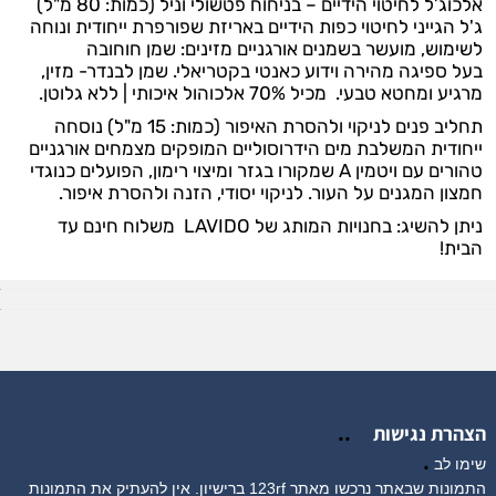
אלכוג’ל לחיטוי הידיים – בניחוח פטשולי וניל (כמות: 80 מ"ל)
ג'ל הגייני לחיטוי כפות הידיים באריזת שפורפרת ייחודית ונוחה
לשימוש, מועשר בשמנים אורגניים מזינים: שמן חוחובה
בעל ספיגה מהירה וידוע כאנטי בקטריאלי. שמן לבנדר- מזין,
מרגיע ומחטא טבעי. מכיל 70% אלכוהול איכותי | ללא גלוטן.
תחליב פנים לניקוי ולהסרת האיפור (כמות: 15 מ"ל) נוסחה
ייחודית המשלבת מים הידרוסוליים המופקים מצמחים אורגניים
טהורים עם ויטמין A שמקורו בגזר ומיצוי רימון, הפועלים כנוגדי
חמצון המגנים על העור. לניקוי יסודי, הזנה ולהסרת איפור.
ניתן להשיג: בחנויות המותג של LAVIDO משלוח חינם עד
הבית!
..
הצהרת נגישות
.
שימו לב
התמונות שבאתר נרכשו מאתר 123rf ברישיון. אין להעתיק את התמונות