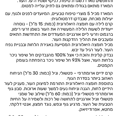
והחופשים מארז לשגרת טיפוח, לניקוי ושמירה על העור.
המארז מותאם בגודלו ומתאים גם לתיק עלייה למטוס.
המארז מכיל 5 מוצרי טיפוח טבעיים, המיועדים לפנים ולגוף, עם
יעילות מוכחת, שנבדקו דרמטולוגית:
קרם לילה עם חומצה היאלורונית (כמות: 15 מ"ל) - נוסחה
ייעודית לשעות הלילה המעשירה את העור בשמן זרעי רימון,
ברגמוט וזרעי ליים אורגניים המעודדים את התחדשות התאים
ומעכבים את תהליך הזדקנות העור.
מכיל חומצה היאלורונית המסייעת באגירת הלחות ובבניית נפח
העור. לעור רגיל עד יבש.
נבדק קלינית והוכח כי אצל 100% מהנבדקים חל שיפור ניכר
בלחות העור, ואצל 93% חל שיפור ניכר בהפחתה בעומק
הקמטים.
קרם ידיים ארומתרפי – פטשולי, וניל (כמות: 30 מ"ל) הניחוח
האהוב ביותר בסדרת הגוף.
בתוספת חומצה היאלורונית התורמת למיצוק העור, מעניק לעור
הידיים לחות, הגנה וניחוח נעים למשך שעות ארוכות. סבון גוף
ארומתרפי פטשולי וניל (כמות: 60 מ"ל) שילוב של שמני
פטשולי ווניל אורגניים לתחושה של רכות ולשמירה על החיות
הטבעית של העור. מרגיע גוף ונפש, נוגד חמצון, אנטי דלקתי,
מחטא, אפרודיזיאק.