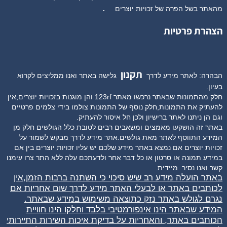
מהאתר בשל הפרה של זכויות יוצרים
.
הצהרת פרטיות
תקנון
הבהרה: לאתר מידע לדרך
גלישה באתר ואנו ממליצים לקרוא
בעיון.
חלק מהתמונות שבאתר נרכשו מאתר 123rf והן מוגנות בזכויות יוצרים,אין
להעתיק את התמונות,חלק נוסף של התמונות צולמו בידי צלמים פרטיים
וגם הן ניתנו לאתר ברישיון ולכן חל איסור להעתיק.
באתר זה הושקעו מאמצים ומשאבים רבים לטובת כלל הגולשים חלק מן
המידע התווסף לאתר מאת גולשים.אתר מידע לדרך מבקש לשמור על
זכויות יוצרים אם נמצא באתר מידע שלכם יש עליו זכויות יוצרים בין אם
במידע תמונה או סרטון או כל דבר אחר ולדעתכם עלה ללא התר צרו עימנו
קשר ואנו נסיר
מיידית.
באתר הועלה מידע רב שיש סיכוי כי השתנה ברבות הזמן,אין
לכותבים באתר או לבעלי האתר מידע לדרך שום אחריות אם
נגרם לגולש באתר נזק כתוצאה משימוש במידע שבאתר.
המידע שבאתר הינו אינפורמטיבי בלבד וחלקו הינו חוויית
הכותבים באתר, והאחריות על בדיקת איכות השירות התיירותי