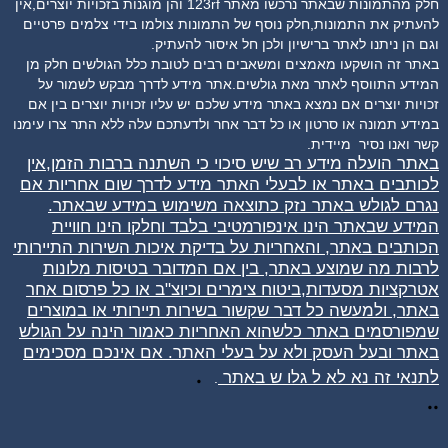
חלק מהתמונות שבאתר נרכשו מאתר 123rf והן מוגנות בזכויות יוצרים,אין
להעתיק את התמונות,חלק נוסף של התמונות צולמו בידי צלמים פרטיים
וגם הן ניתנו לאתר ברישיון ולכן חל איסור להעתיק.
באתר זה הושקעו מאמצים ומשאבים רבים לטובת כלל הגולשים חלק מן
המידע התווסף לאתר מאת גולשים.אתר מידע לדרך מבקש לשמור על
זכויות יוצרים אם נמצא באתר מידע שלכם יש עליו זכויות יוצרים בין אם
במידע תמונה או סרטון או כל דבר אחר ולדעתכם עלה ללא התר צרו עימנו
קשר ואנו נסיר
מיידית.
באתר הועלה מידע רב שיש סיכוי כי השתנה ברבות הזמן,אין
לכותבים באתר או לבעלי האתר מידע לדרך שום אחריות אם
נגרם לגולש באתר נזק כתוצאה משימוש במידע שבאתר.
המידע שבאתר הינו אינפורמטיבי בלבד וחלקו הינו חוויית
הכותבים באתר, והאחריות על בדיקת איכות השירות התיירותי
לרבות מה שמוצע באתר, בין אם המדובר בטיסות מלונות
אטרקציות מסעדות,ביטוח צימרים וכיוצ"ב או כל פרסום אחר
באתר, ולמעשה כל דבר שקשור בשירות תיירותי או במוצרים
שמפורסמים באתר כלשהוא האחריות כאמור הינה על הגולש
באתר ובעל העסק ולא על בעלי האתר. אם אינכם מסכימים
.
לתנאי זה נא לא ל
גלו
ש באתר
.
..