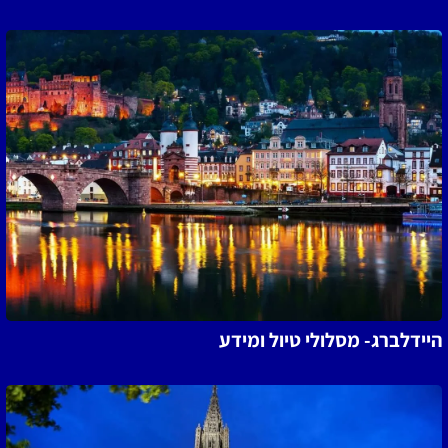
היידלברג- מסלולי טיול ומידע