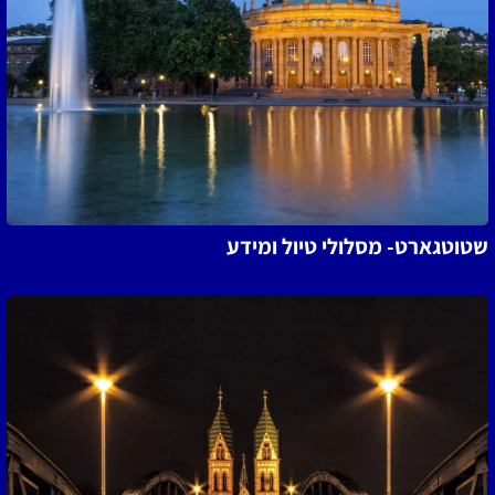
שטוטגארט- מסלולי טיול ומידע