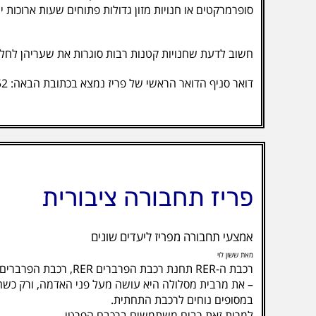
סופרמרקטים או חנויות מזון גדולות פתוחים שעות ארוכות יותר, עד 20:00, 21:00 ואפילו 22:00 - תלוי בסביב
חשוב לדעת שחנויות קטנות רבות סוגרות את שעריהן לחלו
דואר סניף הדואר הראשי של פריז נמצא בכתובת הבאה: 52, rue du Louvre
פריז תחבורה ציבורית
אמצעי תחבורה מפריז ליעדים שונים
מאת ששון לוי
רכבת ה-RER תחנת רכבת הפרברים RER, רכבת הפרברים משלבת את יתרונות הרכבת הרגילה עם יתרונות הרכבת התחתית.
– את מרבית מסלולה היא עושה מעל פני האדמה, ורק כשה
במסופים נוחים לרכבת התחתית.
למרות זאת רבים משתמשים ברכבם הפרטי.