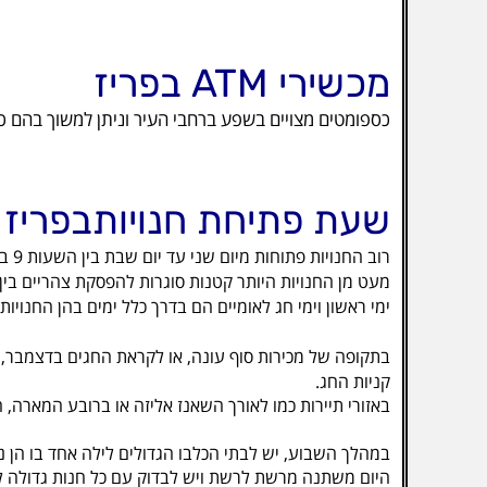
מכשירי ATM בפריז
כספומטים מצויים בשפע ברחבי העיר וניתן למשוך בהם כסף באמצע
שעת פתיחת חנויותבפריז
רוב החנויות פתוחות מיום שני עד יום שבת בין השעות 9 בבוקר ל - 7 בערב.
מעט מן החנויות היותר קטנות סוגרות להפסקת צהריים בין 12 ל - 2 בצהריים, או סגורות לגמרי בימי שני
ימי ראשון וימי חג לאומיים הם בדרך כלל ימים בהן החנויו
בתקופה של מכירות סוף עונה, או לקראת החגים בדצמבר, ח
קניות החג.
באזורי תיירות כמו לאורך השאנז אליזה או ברובע המארה, חנויות רבות פתוחות 365 ימים בשנה
במהלך השבוע, יש לבתי הכלבו הגדולים לילה אחד בו הן נשארות פת
היום משתנה מרשת לרשת ויש לבדוק עם כל חנות גדולה לגו