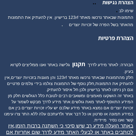
..
הצהרת נגישות
.
שימו לב
התמונות שבאתר נרכשו מאתר 123rf ברישיון. אין להעתיק את התמונות
מהאתר בשל הפרה של זכויות יוצרים
.
הצהרת פרטיות
תקנון
הבהרה: לאתר מידע לדרך
גלישה באתר ואנו ממליצים לקרוא
בעיון.
חלק מהתמונות שבאתר נרכשו מאתר 123rf והן מוגנות בזכויות יוצרים,אין
להעתיק את התמונות,חלק נוסף של התמונות צולמו בידי צלמים פרטיים
וגם הן ניתנו לאתר ברישיון ולכן חל איסור להעתיק.
באתר זה הושקעו מאמצים ומשאבים רבים לטובת כלל הגולשים חלק מן
המידע התווסף לאתר מאת גולשים.אתר מידע לדרך מבקש לשמור על
זכויות יוצרים אם נמצא באתר מידע שלכם יש עליו זכויות יוצרים בין אם
במידע תמונה או סרטון או כל דבר אחר ולדעתכם עלה ללא התר צרו עימנו
קשר ואנו נסיר
מיידית.
באתר הועלה מידע רב שיש סיכוי כי השתנה ברבות הזמן,אין
לכותבים באתר או לבעלי האתר מידע לדרך שום אחריות אם