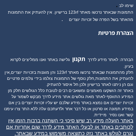
.
שימו לב
התמונות שבאתר נרכשו מאתר 123rf ברישיון. אין להעתיק את התמונות
מהאתר בשל הפרה של זכויות יוצרים
.
הצהרת פרטיות
תקנון
הבהרה: לאתר מידע לדרך
גלישה באתר ואנו ממליצים לקרוא
בעיון.
חלק מהתמונות שבאתר נרכשו מאתר 123rf והן מוגנות בזכויות יוצרים,אין
להעתיק את התמונות,חלק נוסף של התמונות צולמו בידי צלמים פרטיים
וגם הן ניתנו לאתר ברישיון ולכן חל איסור להעתיק.
באתר זה הושקעו מאמצים ומשאבים רבים לטובת כלל הגולשים חלק מן
המידע התווסף לאתר מאת גולשים.אתר מידע לדרך מבקש לשמור על
זכויות יוצרים אם נמצא באתר מידע שלכם יש עליו זכויות יוצרים בין אם
במידע תמונה או סרטון או כל דבר אחר ולדעתכם עלה ללא התר צרו עימנו
קשר ואנו נסיר
מיידית.
באתר הועלה מידע רב שיש סיכוי כי השתנה ברבות הזמן,אין
לכותבים באתר או לבעלי האתר מידע לדרך שום אחריות אם
נגרם לגולש באתר נזק כתוצאה משימוש במידע שבאתר.