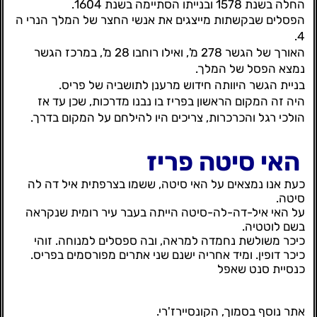
החלה בשנת 1578 ובנייתו הסתיימה בשנת 1604.
הפסלים שבקשתות מייצגים את אנשי החצר של המלך הנרי ה
4.
האורך של הגשר 278 מ', ואילו רוחבו 28 מ', במרכז הגשר
נמצא הפסל של המלך.
בניית הגשר היוותה חידוש מרענן לתושביה של פריס.
היה זה המקום הראשון בפריז בו נבנו מדרכות, שכן עד אז
הולכי רגל והכרכרות, צריכים היו להילחם על המקום בדרך.
האי סיטה פריז
כעת אנו נמצאים על האי סיטה, ששמו בצרפתית איל דה לה
סיטה.
על האי איל-דה-לה-סיטה הייתה בעבר עיר רומית שנקראה
בשם לוטטיה.
כיכר משולשת נחמדה למראה, ובה ספסלים למנוחה. זוהי
כיכר דופין. ומיד אחריה ישנם שני אתרים מפורסמים בפריס.
כנסיית סנט שאפל
אתר נוסף בסמוך, הקונסיירז'רי.