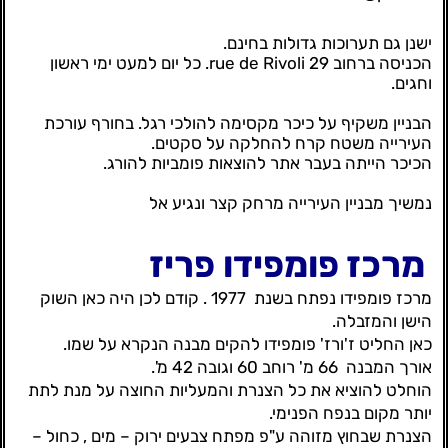
ישנן גם תערוכות גדולות בחינם.
הכניסה ברחוב 29 rue de Rivoli. כל יום למעט ימי ראשון
וחגים.
הבניין משקיף על כיכר מקסימה להולכי רגל. בחורף עורכת
העירייה משטח קרח להחלקה על סקטים.
הכיכר הייתה בעבר אתר להוצאות פומביות להורג.
נמשיך מבניין העירייה מרחק קצר ונגיע אל
מרכז פומפידו פריז
מרכז פומפידו נפתח בשנת 1977 . קודם לכן היה כאן השוק
הישן והמזבלה.
כאן החליט ז'ורז' פומפידו להקים מבנה הנקרא על שמו.
אורך המבנה 66 מ' רוחב 60 וגובה 42 מ'.
הוחלט להוציא את כל הצנרת והמעליות החוצה על מנת לתת
יותר מקום בנפח הפנימי.
הצנרת שבחוץ מזוהה ע"פ מפתח צבעים ירוק – מים , כחול –