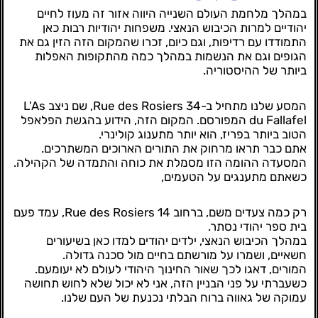
במהלך מלחמת העולם השנייה היווה אזור זה מעוז לחיים
יהודיים למרות הכיבוש הנאצי. משפחות יהודיות רבות כאן
התמודדו עם רדיפות, וגם כיום, זכרו שהמקום הזה הזין גם את
הגופים וגם את הנשמות במהלך כמה מהתקופות האפלות
ביותר של ההיסטוריה.
המסע שלנו מתחיל ב-34 Rue des Rosiers, שם ניצב L'As
du Fallafel המפורסם. המקום הזה, הידוע בהגשת הפלאפל
הטוב ביותר בפריז, הוא יותר מתענוג קולינרי.
אתם כבר תראו מרחוק את התורים הארוכים המשתרכים.
המסעדה ההומה הזו מסמלת את כוחה והתמדה של הקהילה.
כשאתם מתענגים על הטעמים,
רק כמה צעדים משם, ברחוב 14 Rue des Rosiers, עמד פעם
בית ספר יהודי נסתר.
במהלך הכיבוש הנאצי, ילדים יהודים למדו כאן בשיעורים
חשאיים, ושמרו על מורשתם בחיים מול סכנה גדולה.
המורים, דאגו לכך שאור החינוך היהודי לעולם לא יעומעם.
כשעברתי על פני הבניין הזה, אני לא יכול שלא לחוש תחושה
עמוקה של גאווה ברוח הבלתי נכנעת של העם שלנו.