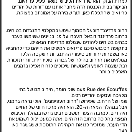
למרות הנזק, הוא שרד את הכיבוש ונשאר פעיל עד היום.
הביקור בבית הכנסת הזה מחבר אותנו עם דורות של יהודים
פריזאים שהתפללו כאן, תוך שמירה על אמונתם במצוקה.
רחוב פרדיננד דובאל הסמוך שימש כמקלטי התנגדות בטוחים.
ברחוב פרדיננד דובאל, תעברו על פני בניינים ששימשו בעבר
כבתים בטוחים ליהודים שנמלטו מרדיפות הנאצים.
בתקופת הכיבוש סיכנו פריזאים אמיצים את חייהם כדי להחביא
כאן משפחות יהודיות. סיפורי ההתנגדות השקטה הללו
ממלאים את הרחוב בהילה של גבורה וסולידריות. זוהי תזכורת
רבת עוצמה לאומץ ולאנושיות שיכולים לזרוח אפילו בזמנים
האפלים ביותר.
Rue des Écouffes פעם שוק הומה, היה ביתם של בתי
מלאכה ועסקים יהודיים רבים.
שמו של הרחוב, שפירושו "רחוב העפיפונים", אולי נראה גחמני,
אבל במהלך המאה ה-20, הוא היה מרכז חיוני של החיים
היהודיים. למרבה הצער, תושבים רבים גורשו במהלך הכיבוש
הנאצי. בהליכה ברחוב הזה היום, אתה כמעט יכול לשמוע את
הדי העבר, שמזכיר לנו את הקהילה התוססת ששגשגה כאן
פעם.