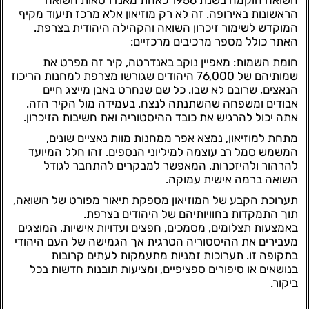
השואה הוקמה בשנת 1956 כאחת מאנדרטאות השואה
הראשונות באירופה. זה לא רק מוזיאון אלא מרכז תיעוד מקיף
המוקדש לשימור זיכרון השואה והקהילה היהודית בצרפת.
האתר כולל מספר מרכיבים מרכזיים:
חומת השמות: מאפיין נוקב באנדרטה, קיר זה מפרט את
שמותיהם של 76,000 היהודים שגורשו מצרפת למחנות הריכוז
הנאצים, שרובם לא שבו. כל שם שנחרט באבן מייצג חיים
אבודים ומשפחה שהשתנתה לנצח. בעמידה מול הקיר הזה.
אתה יכול להרגיש את כובד ההיסטוריה ואת חשיבות הזיכרון.
מתחת למוזיאון, נמצא אפר ממחנות מוות נאציים שונים,
המשמש סמל רב עוצמה למיליוני הנספים. זהו חלל המיועד
להרהור ולהיזכרות, המאפשר למבקרים להתחבר לגודל
השואה ברמה אישית עמוקה.
תערוכת הקבע של המוזיאון מספקת תיאור מפורט של השואה,
תוך התמקדות בחוויותיהם של היהודים בצרפת.
באמצעות תצלומים, מסמכים, חפצים ועדויות אישיות, המוצגים
מעבירים את ההיסטוריה הטרגית אך הגמישה של העם היהודי
בתקופה זו. תערוכות זמניות מתעמקות לעתים קרובות
בנושאים או סיפורים ספציפיים, ומציעות תובנות חדשות בכל
ביקור.