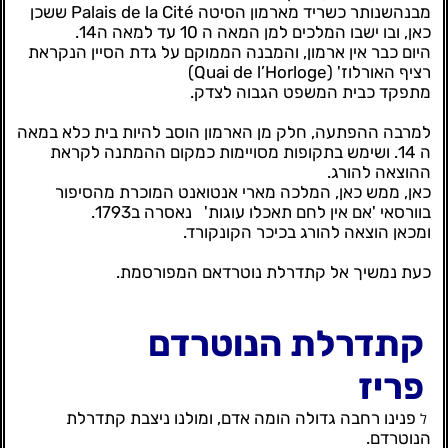
מבנהשנותר כשריד מארמון הסיטה Palais de la Cité ששכן
כאן, ובו ישבו המלכים למן המאה ה 10 עד למאה ה14.
היום כבר אין ארמון, והמבנה הממוקם על גדת הסיין הנקראת
רציף האורלוז' (Quai de l’Horloge)
מתפקד כבית המשפט הגבוה לצדק.
למרבה ההפתעה, חלק מן הארמון הוסב להיות בית כלא במאה
ה 14. ושימש בתקופות מסויימות כמקום ההמתנה לקראת
ההוצאה להורג.
כאן, ממש כאן, המלכה מארי אנטואנט המוכרת מהסיפור
בוורסאי 'אם אין לחם תאכלו עוגות'
נאסרה ב1793.
ומכאן הוצאה להורג בכיכר הקונקורד.
כעת נמשיך אל קתדרלת נוטרדאם המפורסמת.
קתדרלת הנוטרדם
פריז
פנינו רחבה גדולה הומה אדם, ומולנו ניצבת קתדרלת
ל
הנוטרדם.