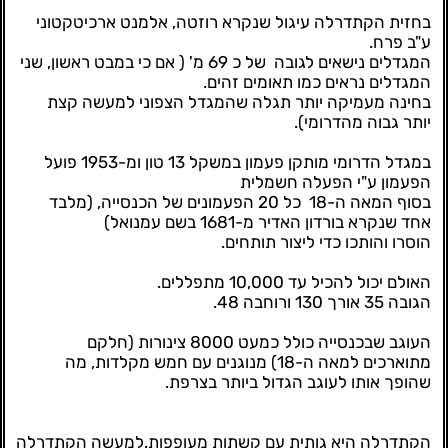
בחזית הקתדרלה עיגול שנקרא רוזטה, אלמנט ארכיטקטוני
ע"ב פרח.
המגדלים נישאים לגובה של כ 69 מ' ( אם כי במבט ראשון, שני
המגדלים נראים כמו תאומים זהים.
בחינה מעמיקה יותר תגלה שהמגדל הצפוני למעשה קצת
יותר גבוה מהדרומי).
במגדל הדרומי מותקן פעמון במשקל 13 טון ומ-1953 פועל
הפעמון ע"י הפעלה חשמלית
בסוף המאה ה-18 כל 20 הפעמונים של הכנסייה, (מלבד
אחד שנקרא בורדון האדיר מ-1681 בשם עמנואל)
הוסרו והותכו כדי ליצור תותחים.
האולם יכול להכיל עד 10,000 מתפללים.
הגובה 35 אורך 130 ורוחבה 48.
העוגב שבכנסייה כולל כמעט 8000 צינורות (חלקם
מתוארכים למאה ה-18) מנוגנים עם חמש מקלדות, מה
שהופך אותו לעוגב הגדול ביותר בצרפת.
הקתדרלה היא גותית עם קשתות מעופפות.למעשה הקתדרלה