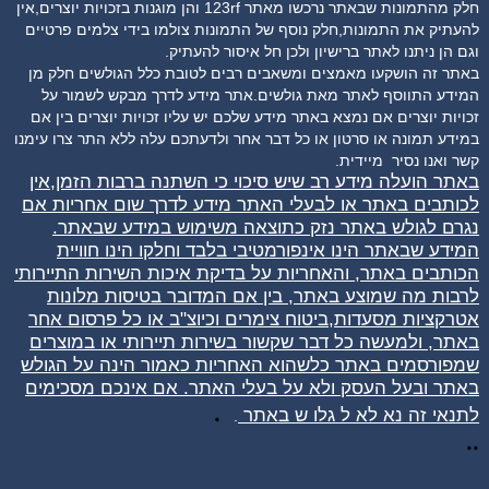
חלק מהתמונות שבאתר נרכשו מאתר 123rf והן מוגנות בזכויות יוצרים,אין
להעתיק את התמונות,חלק נוסף של התמונות צולמו בידי צלמים פרטיים
וגם הן ניתנו לאתר ברישיון ולכן חל איסור להעתיק.
באתר זה הושקעו מאמצים ומשאבים רבים לטובת כלל הגולשים חלק מן
המידע התווסף לאתר מאת גולשים.אתר מידע לדרך מבקש לשמור על
זכויות יוצרים אם נמצא באתר מידע שלכם יש עליו זכויות יוצרים בין אם
במידע תמונה או סרטון או כל דבר אחר ולדעתכם עלה ללא התר צרו עימנו
קשר ואנו נסיר
מיידית.
באתר הועלה מידע רב שיש סיכוי כי השתנה ברבות הזמן,אין
לכותבים באתר או לבעלי האתר מידע לדרך שום אחריות אם
נגרם לגולש באתר נזק כתוצאה משימוש במידע שבאתר.
המידע שבאתר הינו אינפורמטיבי בלבד וחלקו הינו חוויית
הכותבים באתר, והאחריות על בדיקת איכות השירות התיירותי
לרבות מה שמוצע באתר, בין אם המדובר בטיסות מלונות
אטרקציות מסעדות,ביטוח צימרים וכיוצ"ב או כל פרסום אחר
באתר, ולמעשה כל דבר שקשור בשירות תיירותי או במוצרים
שמפורסמים באתר כלשהוא האחריות כאמור הינה על הגולש
באתר ובעל העסק ולא על בעלי האתר. אם אינכם מסכימים
.
לתנאי זה נא לא ל
גלו
ש באתר
.
..