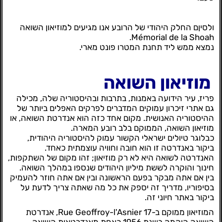
ולסיןם החלק היהודי של הרובע אנו מגיעים למוזיאון השואה
Mémorial de la Shoah.
נמצא ממש ליד תחנת המטרו פונט מארי.
מוזיאון השואה
פריז, עיר הידועה באמנות, בתרבות ובהיסטוריה שלה, מכילה
גם אתרי זיכרון עמוקים המדברים לפרקים האפלים ביותר של
ההיסטוריה האנושית. מקום אחד כזה הוא אנדרטת השואה, או
מוזיאון השואה, הממוקם בלב רובע המארה.
כבלוגר טיולים ישראלי הקשור עמוק להיסטוריה היהודית,
ביקור באנדרטה זו הוא חובה וחוויה עוצמתית כאחד.
האנדרטה לשואה היא לא רק מוזיאון; זהו מקום של השתקפות,
חינוך והוקרה לששת מיליון היהודים שנספו במהלך השואה.
בין אם אתה מבקר בפעם הראשונה ובין אם אתה חוזר להעמיק
בסיפוריו, מדריך זה יספק את כל מה שאתה צריך לדעת על
ביקור באתר חיוני זה.
המוזיאון ממוקם ב-17 Rue Geoffroy-l'Asnier, אנדרטת