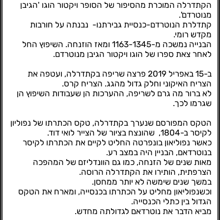
הקתדרלה המוכרת מהסיפור של הסופר ויקטור הוגו 'הגיבן
מנוטרדם'.
קתדלרת הנוטרדם-כנסיית גבירתנו- נבנתה על חורבות
מקדש רומי.
הבנייה נמשכה מ-1163-1345 ומאז הוזנחה. השיפוץ החל
לאחר צאת ספרו של הוגו ויקטור הגיבן מנוטרדם.
ב-15 באפריל 2019 פרצה שריפה בקתדרלה, ועטפה את
הצריח האיקוני וחלק גדול מהגג. הצריח קרס.
לא ברור מה גרם לשריפה, ההערכות הן שעבודות השיפוץ הן
שגרמו לכך.
הטקס המפורסם שנערך בקתדרלה, טקס הכתרתו של נפוליון
לקיסר ב-1804, שהונצח בציור של הצייר לואי דוד.
כאשר נפוליאון בונפרטה החליט לקיים את הכתרתו לקיסר
בנוטרדאם, הבניין היה במצב רע.
מאות שנים של הזנחה, כמו גם הוונדליזם של המהפכה
הצרפתית, הותירו את הקתדרלה הרוסה.
במשך שנים שימשה לא יותר ממחסן.
וכשנפוליאון מחליט על הכתרתו בכנסייה, ומארח את הטקס
הגדול בין כתלי הכנסייה.
מביא הדבר את נוטרדאם לגדולתה מחדש.