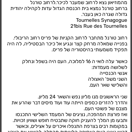
מהמוזיאון נצא לרחוב שמעבר לכיכר.לרחוב טורנל
ברחוב טורנל נמצא בית הכנסת הגדול עדות לקהילה יהודית
גדולה שגרה כאן בעבר.
Tournelles Synagogue
21bis Rue des Tournelles
רחוב טורנל מתחבר לרחוב הקניות של פריס רחוב הריבולי.
בפנייה שמאלה מרחק קצר ונגיע אל כיכר הבסטיליה, לה היה
תפקיד משמעותי בהיסטוריה של פריס.
כאשר עלה לואי ה 16 למלוכה, העם היה בשפל ונחלק
לשלושה מעמדות:
אנשי הכנסייה
השני משפ' האצולה
והשלישי שאר העם.
שני הראשונים מנו מליון נפש והשאר 24 מליון.
והדרך להזרים כספים הייתה עוד ועוד מיסים דבר שהרע את
מצבם של פשוטי העם.
ואז פורצת המהפכה, נציגים של המעמד השלישי התכנסו
ותבעו מן המלך להעניק חוקה שתבטיח חופש ושוויון זכויות.
במקומות רבים בצרפת התנפלו איכרים על אצילים, וכאשר