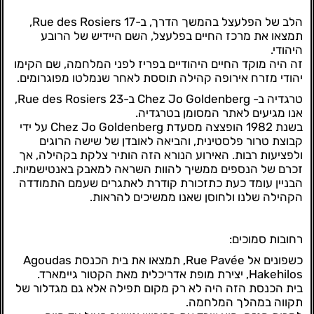
הלב של הפלעצל בהמשך הדרך, ב-17 Rue des Rosiers,
תמצאו את מרכז החיים בפלעצל, השם היידיש של הרובע
היהודי.
זה היה מוקד החיים היהודיים בפריז לפני המלחמה, שם הקימו
יהודי מזרח אירופה קהילה תוססת לאחר שנמלטו מפוגרומים.
טרגדיה ב- Chez Jo Goldenberg ב-23 Rue des Rosiers,
אנו מגיעים לאתר המסומן בטרגדיה.
בשנת 1982 הופצצה מסעדת Chez Jo Goldenberg על ידי
קבוצת טרור פלסטינית, והביאה לאובדן של שישה הרוגים
ולפציעות רבות. האירוע הנורא הזה הותיר צלקת בקהילה, אך
זכרם של הנספים ממשיך להוות השראה למאבק באנטישמיות.
הבניין עומד כעת כתזכורת קודרת לאתגרים שעמם התמודדה
הקהילה שלנו ולחוסן שאנו ממשיכים להראות.
רחובות סמוכים:
כשפונים אל Rue Pavée, תמצאו את בית הכנסת Agoudas
Hakehilos, יצירת מופת אדריכלית מאת הקטור גיימארד.
בית הכנסת הזה היה לא רק מקום תפילה אלא גם מגדלור של
תקווה במהלך המלחמה.