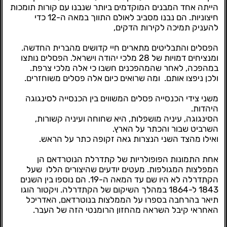
הייתה אחד המבנים המוקדמים ביותר שנבנו עם קורות תומכות
חיצוניות. הם נבנו מסביב לאולם התווך במאה ה-12 כדי
להעניק תמיכה לקירות הדקים,
הפסלים והתבליטים מתארים חיי קדושים מהברית החדשה.
ומנציחים דמויות של 28 מלכי יהודה וישראל. הפסלים נותצו
במהפכה, לאחר שהמהפכנים חשבו כי אלה מלכי צרפת.
ולכן ניפצו אותם.
ומה שרואים כיום אלה פסלים משוחזרים.
משני צידי הכנסייה פסלים המשווים בין הכנסייה לסינגוגה
היהדות.
הסינגוגה, עיניה מושפלות, היא שחוחה ועיניה קשורות,
השרביט שבור והכתר על הארץ.
ואילו מהצד השני הנצרות גאה זקופה כתר על הראש.
אחת התמונות הפופולריות של קתדרלת הנוטרדאם הן
המפלצות המגולפות. מעטים יודעים שהיצורים הללו שעל
הקתדרלה לא היו שם עד המאה ה-19. הם נוספו בין השנים
1843 ל-1864 במהלך השיקום של הקתדרלה. ויקטור הוגו
תיאר בהרחבה בספרו על הממלצות בנוטרדאם, האדריכל
האחראי קיבל השראה מהחזון הרומנטי הזה של העבר.