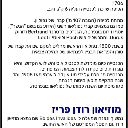
1706.
הכיפה שייכת לכנסייה ועליה 6 ק"ג זהב.
מתחת לכיפה (הגובה 107 מ') קברו של נפוליון.
כמו גם נמצאים קברי נפוליאון השני (הידוע גם בשם "הנשר"),
יוסף וז'רום בונפרטה, הגנרלים ברטרנד Bertrand ודורוק
Duruk, והמרשלים פוש Poch וליאוטי Leoti
בשנת 1800, נפוליאון הראשון מחליט למקם שם את קברו של
טורן והפך את הבניין לפנתיאון של תהילה צבאית.
הכנסייה כיום מוקדשת לסנט לואיס והשילוש הקדוש. והיא
מוגדרת כיום כקתדרלת הצבאות הצרפתיים.
הכנסייה מנוהלת על ידי מוזיאון דה ל'ארמי מאז 1905, ומדי
שנה מתקיימות כאן מיסות הנצחה.
כגון מיסת יום השנה למותו של נפוליאון בונפרטה.
מוזיאון רודן פריז
נמשיך ונפנה שמאלה ל Bd des Invalides שם נמצא מוזיאון
רודן עם הפסל המפורסם של האיש החושב.