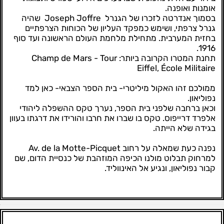
אומנות ואופנה.
בסמוך אנדרטה לזכרו של הגנרל Joseph Joffre שהיה
גנרל צרפתי, ושימש כמפקד העליון של הכוחות הצרפתיים
בחזית המערבית. מתחילת מלחמת העולם הראשונה ועד סוף
1916.
תחנת המטרו הקרובה ביותר: Champ de Mars - Tour
Eiffel, École Militaire
ממולכם זהו האקול מיליטרי- בית הספר הצבאי- כאן למד
נפוליאון.
וכאן ברחבה שלפני בית הספר, נערך טקס ההשפלה ליהודי
אלפרד דרייפוס. טקס בו שברו את חרבו והורידו את דרגתו בעוון
בגידה שלא הייתה.
נפנה כעת שמאלה על רחוב Av. de la Motte-Picquet
למרחוק תבלוט מולנו הכיפה המוזהבת של כנסיית הדום, שם
קבור נפוליאון, ונגיע אל האינווליד.