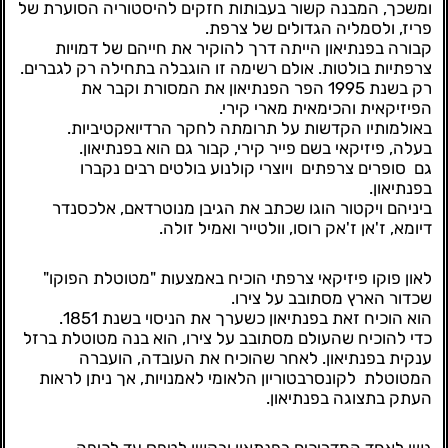
ומשכך, המבנה קשור בעבותות חזקים להיסטוריה הסוערת של
פריז, ולסמליה הגדולים של צרפת.
קבורה בפנתיאון הייתה דרך להוקיר את חייהם של דמויות
צרפתיות בולטות. אולם רשימה זו הוגבלה בתחילה רק לגברים.
רק בשנת 1995 הפר הפנתיאון את המסורת וקבר את
הפיזיקאית והכימאית מארי קירי.
באולמותיו הקדשות על תרומתה לחקר הרדיואקטיביות.
בעלה, פיזיקאי בשם פייר קירי, קבור גם הוא בפנתיאון.
גם
סופרים צרפתים ויוצרי קולנוע בולטים רבים נקברו
בפנתיאון.
ביניהם ויקטור הוגו שכתב את הגיבן מנוטרדאם, אלכסנדר
דיומא, ז'אן ז'אק רוסו, וולטייר ואמיל זולה.
לאון פוקו פיזיקאי צרפתי הוכיח באמצעות "מטוטלת הפוקו"
שכדור הארץ מסתובב על צירו.
הוא הוכיח זאת בפנתיאון כשערך את הניסוי בשנת 1851.
כדי להוכיח שהעולם מסתובב על צירו, הוא בנה מטוטלת ברזל
ענקית בפנתיאון. לאחר שהוכיח את העובדה, הועברה
המטוטלת לקונסרבטוריון הלאומי לאמנויות, אך ניתן לראות
העתק בתצוגה בפנתיאון.