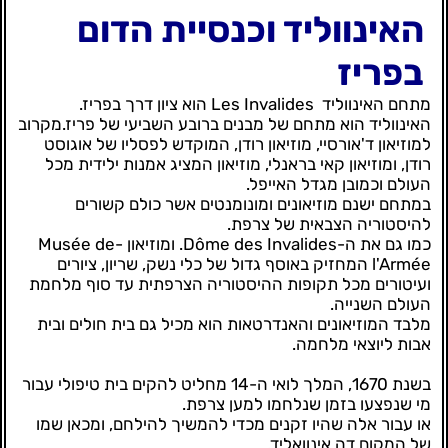
האינווליד וכנסיית הדום
בפריז
מתחם האינווליד
Les Invalides הוא ציון דרך בפריז.
האינווליד הוא מתחם של מבנים ברובע השביעי של פריז.מקרוב
למוזיאון ד'אורסיי, מוזיאון רודן, המוקדש לפסליו של אוגוסט
רודן, ומוזיאון קאי בראנלי, מוזיאון המציג אמנות ילידית מכל
העולם וכמובן מגדל האייפל.
במתחם ישנם מוזיאונים ומונומנטים אשר כולם קשורים
להיסטוריה הצבאית של צרפת.
כמו גם את ה-Dôme des Invalides. ומוזיאון -Musée de
l'Armée המחזיק באוסף גדול של כלי נשק, שריון, ציורים
ועיטורים מכל תקופות ההיסטוריה הצרפתית עד סוף מלחמת
העולם השנייה.
מלבד המוזיאונים והאנדרטאות הוא מכיל גם בית חולים ובית
אבות ליוצאי מלחמה.
בשנת 1670, המלך לואי ה-14 מחליט להקים בית טיפולי עבור
מי שנפצעו בזמן שנלחמו למען צרפת.
או עבור אלה שהיו זקנים מכדי להמשיך להילחם, ומכאן שמו
של המקום דה אינוואליד.