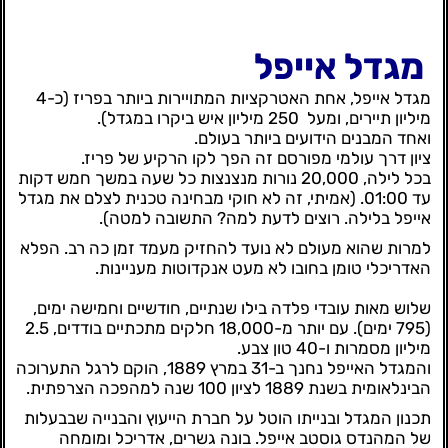
מגדל אייפל
מגדל אייפל, אחת האטרקציות המתויירות ביותר בפריז (כ-4
מיליון תיירים, ומעל 250 מיליון איש ביקרו במגדל).
ואחד המבנים הידועים ביותר בעולם.
ציון דרך עולמי מפורסם זה הפך לקו הרקיע של פריז.
בכל לילה, 20,000 נורות מנצנצות כל שעה במשך חמש דקות
עד 01:00. (אמיתי, זה לא חוקי מבחינה טכנית לצלם את מגדל
אייפל בלילה. רוצים לדעת למה? התשובה למטה).
למרות שהוא מעולם לא נועד להחזיק מעמד זמן כה רב. הפלא
האדריכלי טומן בחובו לא מעט אנקדוטות מעניינות.
שלוש מאות עובדי פלדה בילו שנתיים, חודשיים וחמישה ימים,
(795 ימים). עם יותר מ-18,000 חלקים מתכתיים בודדים, 2.5
מיליון מסמרות ו-40 טון צבע.
והמגדל האייפל נחנך ב-31 במרץ 1889, הוקם לרגל התערוכה
הבינלאומית בשנת 1889 לציון 100 שנה למהפכה הצרפתית.
תכנון המגדל ובנייתו הוטל על חברת הייעוץ והבנייה שבבעלות
של המהנדס גוסטב אייפל. בונה גשרים, אדריכל ומומחה