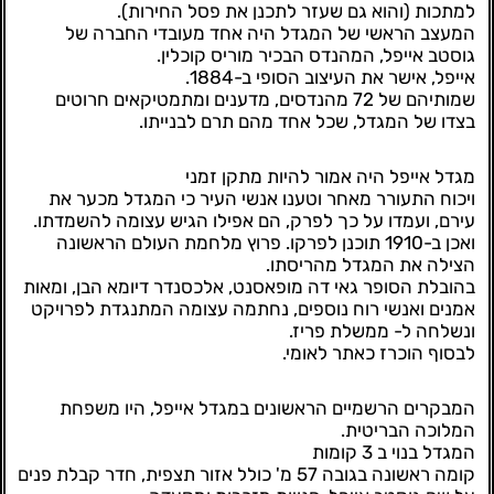
למתכות (והוא גם שעזר לתכנן את פסל החירות).
המעצב הראשי של המגדל היה אחד מעובדי החברה של
גוסטב אייפל, המהנדס הבכיר מוריס קוכלין.
אייפל, אישר את העיצוב הסופי ב-1884.
שמותיהם של 72 מהנדסים, מדענים ומתמטיקאים חרוטים
בצדו של המגדל, שכל אחד מהם תרם לבנייתו.
מגדל אייפל היה אמור להיות מתקן זמני
ויכוח התעורר מאחר וטענו אנשי העיר כי המגדל מכער את
עירם, ועמדו על כך לפרק, הם אפילו הגיש עצומה להשמדתו.
ואכן ב-1910 תוכנן לפרקו. פרוץ מלחמת העולם הראשונה
הצילה את המגדל מהריסתו.
בהובלת הסופר גאי דה מופאסנט, אלכסנדר דיומא הבן, ומאות
אמנים ואנשי רוח נוספים, נחתמה עצומה המתנגדת לפרויקט
ונשלחה ל- ממשלת פריז.
לבסוף הוכרז כאתר לאומי.
המבקרים הרשמיים הראשונים במגדל אייפל, היו משפחת
המלוכה הבריטית.
המגדל בנוי ב 3 קומות
קומה ראשונה בגובה 57 מ' כולל אזור תצפית, חדר קבלת פנים