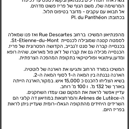
גשו לאחד המדריכים בפנתאון ובקשו לטפס עד לכיפה
המרשימה שלו, משם הנוף של פריז פשוט מדהים.
אל תבואו עם עקבים - מדובר בטיפוס תלול.
בכתובת: Pl. du Panthéon
מהפנתיאון המשיכו ברחוב Rue Descartes ואז פנו שמאלה
לסמטה קטנה שמובילה לכנסיית St-Etienne-du-Mont.
בכנסייה קברה של סנט ז'נבייב, הקדושה הפטרונית של פריז.
הכנסייה מכילה גם את קברו של ז'אן פול מאראט, שהיה רופא
ומדען,עיתונאי ופוליטיקאי בתקופת המהפכה הצרפתית.
המשיכו במורד הרחוב ותגיעו את הארנה של לוטטיה.
הארנה נבנתה בין המאה ה-1 לסוף המאה ה-2.
בשיא הצליחו להכנס כ 15,000 איש. במקור,הארנה הייתה
באורך של 132 מ'. ו 100 מ' רוחב.
עדיין אפשר לראות את המקום שבו עמדו השחקנים.
ה-Arènes de Lutèce והמרחצאות במוזיאון דה קלוני הם
השרידים היחידים מהתקופה הגאלו-רומית שעדיין ניתן לראות
בפריז היום.