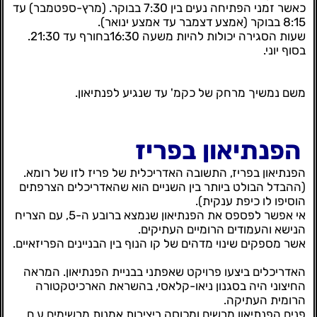
כאשר זמני הפתיחה נעים בין 7:30 בבוקר. (מרץ-ספטמבר) עד
8:15 בבוקר (אמצע דצמבר עד אמצע ינואר).
שעות הסגירה יכולות להיות משעה 16:30בחורף עד 21:30.
בסוף יוני.
משם נמשיך מרחק של כקמ' עד שנגיע לפנתיאון.
הפנתיאון בפריז
הפנתיאון בפריז, התשובה האדריכלית של פריז לזו של רומא.
(ההבדל הבולט ביותר בין השניים הוא שהאדריכלים הצרפתים
הוסיפו לו כיפת ענקית).
אי אפשר לפספס את הפנתיאון שנמצא ברובע ה-5, עם הצריח
הנישא והעמודים הרומיים העתיקים.
אשר מספקים שינוי מדהים של קו הנוף בין הבניינים הפריזאיים.
האדריכלים ביצעו פרויקט שאפתני בבניית הפנתיאון. המראה
החיצוני היה בסגנון ניאו-קלאסי, בהשראת הארכיטקטורה
הרומית העתיקה.
פנים הפנתיאון מרשים ומכוסה ביצירות אמנות מרשימים.ע ם