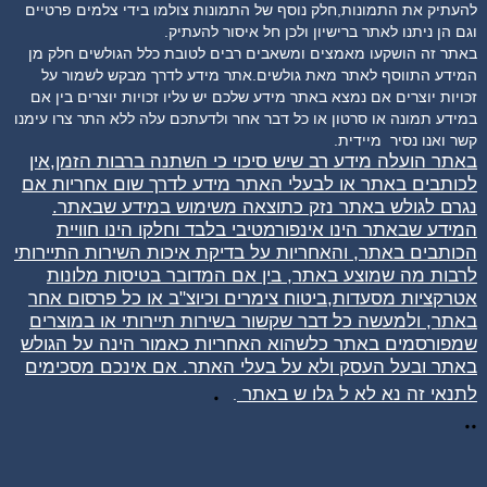
להעתיק את התמונות,חלק נוסף של התמונות צולמו בידי צלמים פרטיים
וגם הן ניתנו לאתר ברישיון ולכן חל איסור להעתיק.
באתר זה הושקעו מאמצים ומשאבים רבים לטובת כלל הגולשים חלק מן
המידע התווסף לאתר מאת גולשים.אתר מידע לדרך מבקש לשמור על
זכויות יוצרים אם נמצא באתר מידע שלכם יש עליו זכויות יוצרים בין אם
במידע תמונה או סרטון או כל דבר אחר ולדעתכם עלה ללא התר צרו עימנו
קשר ואנו נסיר
מיידית.
באתר הועלה מידע רב שיש סיכוי כי השתנה ברבות הזמן,אין
לכותבים באתר או לבעלי האתר מידע לדרך שום אחריות אם
נגרם לגולש באתר נזק כתוצאה משימוש במידע שבאתר.
המידע שבאתר הינו אינפורמטיבי בלבד וחלקו הינו חוויית
הכותבים באתר, והאחריות על בדיקת איכות השירות התיירותי
לרבות מה שמוצע באתר, בין אם המדובר בטיסות מלונות
אטרקציות מסעדות,ביטוח צימרים וכיוצ"ב או כל פרסום אחר
באתר, ולמעשה כל דבר שקשור בשירות תיירותי או במוצרים
שמפורסמים באתר כלשהוא האחריות כאמור הינה על הגולש
באתר ובעל העסק ולא על בעלי האתר. אם אינכם מסכימים
.
לתנאי זה נא לא ל
גלו
ש באתר
.
..