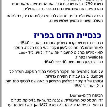
בשנת 1789 פרצו פורעים וגנבו את התותחים, המאוחסנים
במרתפים. הם השתמשו בהם במהפיכה בבסטיליה.
מבנה האינווליד סיפק מחסה לטייסי בעלות הברית, במלחמת
העולם השנייה במשך שלוש שנים.
כנסיית הדום בפריז
כנסיית הדום שם קבור נפוליון. גופתו הובאה ב-1840 .
לאחר שהוגלה מת נפוליאון ונקבר באי סנט הלנה. המלך
לואי-פיליפ מחליט להעביר את שרידיו לאינווליד -Les
Invalides בפריז.
כפי שנקבע בחוק מיום 10 ביוני 1840.
על מנת להתאים את הקבר הקיסרי בתוך המקום. האדריכל
ויסקונטי ביצע עבודות חפירה גדולות.
וגופתו של הקיסר נפוליאון הראשון הובאה שם לבסוף למנוחות
ב-2 באפריל 1861.
הכיפה הדום-Dôme
זהו הסמל של האינווליד. שנבנה בהשראת בזיליקת פטרוס
ברומא. בניית הכיפה החלה בשנת 1677, אך לא הושלמה עד