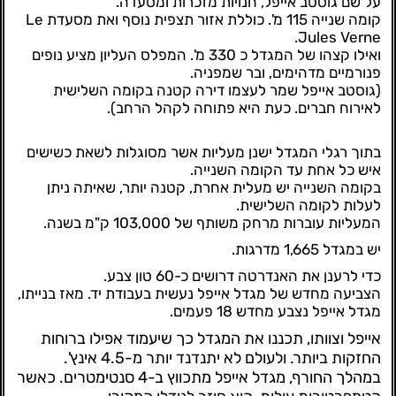
על שם גוסטב אייפל, חנויות מזכרות ומסעדה.
קומה שנייה 115 מ'. כוללת אזור תצפית נוסף ואת מסעדת Le
Jules Verne.
ואילו קצהו של המגדל כ 330 מ'. המפלס העליון מציע נופים
פנורמיים מדהימים, ובר שמפניה.
(גוסטב אייפל שמר לעצמו דירה קטנה בקומה השלישית
לאירוח חברים. כעת היא פתוחה לקהל הרחב).
בתוך רגלי המגדל ישנן מעליות אשר מסוגלות לשאת כשישים
איש כל אחת עד הקומה השנייה.
בקומה השנייה יש מעלית אחרת, קטנה יותר, שאיתה ניתן
לעלות לקומה השלישית.
המעליות עוברות מרחק משותף של 103,000 ק"מ בשנה.
יש במגדל 1,665 מדרגות.
כדי לרענן את האנדרטה דרושים כ-60 טון צבע.
הצביעה מחדש של מגדל אייפל נעשית בעבודת יד. מאז בנייתו,
מגדל אייפל נצבע מחדש 18 פעמים.
אייפל וצוותו, תכננו את המגדל כך שיעמוד אפילו ברוחות
החזקות ביותר. ולעולם לא יתנדנד יותר מ-4.5 אינץ'.
במהלך החורף, מגדל אייפל מתכווץ ב-4 סנטימטרים. כאשר