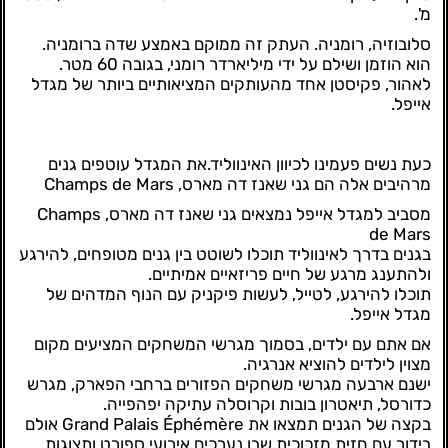
מ'.
סלובוזיה, רומניה. העתק זה ממוקם באמצע שדה ברומניה.
הוא הוזמן ושילם על ידי מיליארדר רומני, בגובה 60 מטר.
לאהור, פקיסטן אחד מהעותקים המציאותיים ביותר של מגדל
אייפל.
כעת נשים פעמינו לכיוון האינווליד.את המגדל עוטפים גנים
מרהיבים אלה הם גני שאנז דה מארס, Champs de Mars
מסביב למגדל אייפל נמצאים גני שאנז דה מארס, Champs
de Mars
בגנים בדרך לאינווליד תוכלו לשוטט בין גנים מטופחים, להירגע
ולהתענג מרגע של חיים פריזאיים אמיתיים.
תוכלו להירגע, לטייל, לעשות פיקניק עם הנוף המדהים של
מגדל אייפל.
אם אתם עם ילדים, בסמוך מגרשי המשחקים המציעים מקום
מצוין לילדים להוציא אנרגיה.
ישנם ארבעה מגרשי משחקים הפזורים ברחבי הפארק, מגרש
כדורסל, תיאטרון בובות וקרוסלה עתיקה יפהפייה.
בקצה של הגנים תמצאו את Grand Palais Éphémère אולם
בידור עם חזית מזכוכית שבו נערכים אירועי ספורט ותצוגות