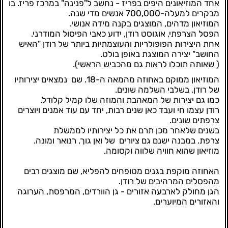
אחד המוזיאונים היפים בפריז - נחשב ל"פנינה" במרכז פריז. בו
מבקרים למעלה-700,000 אנשים מדי שנה.
המוזיאון מדהים, המוצגים בקנה מידה אנושי.
הפסל הצרפתי, אוגוסט רודן, ידוע כאבי הפיסול המודרני.
אחת היצירות הפופולריות והעוצמתיות ביותר של רודן "האיש
החושב" יצירה המוצגת באופן בולט.
( שאותה תוכלו לראות גם מהכביש הראשי).
המוזיאון ממוקם באחוזה מהמאה ה-18. שם נמצאים יצירותיו
של רודן, בשלבי השלמה שונים.
כמו גם יצירות של המאהבת והמוזה שלו קמיל קלודל.
רודן עצמו חי ועבד כאן שנים רבות, יחד עם עוד אמנים ויוצרים
צרפתים שונים.
בשנים שלאחר מכן תרם את כל יצירותיו לממשלת
צרפת. במבנה ישנם גם ציורים של ואן גוך, רנואר ומונה.
מוזיאון שהוא חוויה שלווה וקסומה.
האחוזה מוקפת בגנים מטופחים להפליא, שם מוצגים רבים
מהפסלים המרהיבים של רודן.
הגן מחולק לארבעה אזורים - גן הוורדים, המרפסת, הערוגה
והאזורים המיוערים.