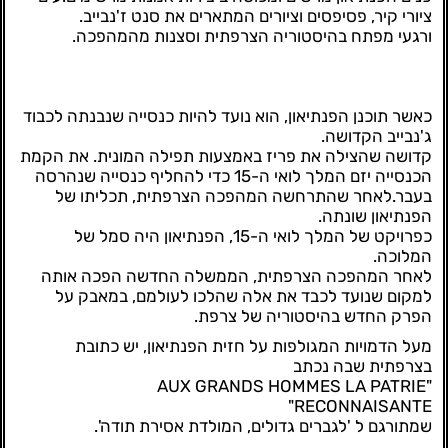
ציורי קיר, פסיפסים וציורים המתארים את סנט ז'נבייב.
ורגעי מפתח בהיסטוריה הצרפתית וסצנות מהמהפכה.
כאשר תוכנן הפנתיאון, הוא נועד להיות כנסייה שנבנתה לכבוד
ג'נבייב הקדושה.
קדושה שהצילה את פריז באמצעות תפילה המונית. את הקמת
הכנסייה יזם המלך לואי ה-15 כדי להחליף כנסייה שנהרסה
בעבר.לאחר שהתרחשה המהפכה הצרפתית, תכליתו של
הפנתיאון שונתה.
כפרויקט של המלך לואי ה-15, הפנתיאון היה סמל של
המלוכה.
לאחר המהפכה הצרפתית, הממשלה החדשה הפכה אותה
למקום שנועד לכבד את אלה שהלכו לעולמם, במאבק על
הפרק החדש בהיסטוריה של צרפת.
מעל הדמויות המגולפות על חזית הפנתיאון, יש כתובת
בצרפתית שבה נכתב
"AUX GRANDS HOMMES LA PATRIE
RECONNAISANTE"
שמתורגם ל 'לגברים גדולים, המולדת אסירת תודה'.