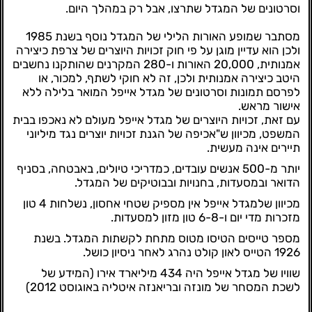
וסרטונים של המגדל שתרצו, אבל רק במהלך היום.
מסתבר שמופע האורות הלילי של המגדל נוסף בשנת 1985
ולכן הוא עדיין מוגן על פי חוק זכויות היוצרים של צרפת כיצירה
אמנותית, 20,000 האורות ו-280 המקרנים שהותקנו נחשבים
היטב כיצירה אמנותית ולכן, זה לא חוקי לשתף, למכור, או
לפרסם תמונות וסרטונים של מגדל אייפל המואר בלילה ללא
אישור מראש.
עם זאת, זכויות היוצרים של מגדל אייפל מעולם לא נאכפו בבית
המשפט, מכיוון ש"אכיפה של הגנת זכויות יוצרים נגד מיליוני
תיירים אינה מעשית.
יותר מ-500 אנשים עובדים, כמדריכי טיולים, באבטחה, בסניף
הדואר ובמסעדות, בחנויות ובבוטיקים של המגדל.
מכיוון שלמגדל אייפל אין מספיק שטחי אחסון, נשלחות 4 טון
מזכרות מדי יום ו-6-8 טון מזון למסעדות.
מספר טייסים הטיסו מטוס מתחת לקשתות המגדל. בשנת
1926 הטייס לאון קולט נהרג לאחר ניסיון כושל.
שוויו של מגדל אייפל היה 434 מיליארד אירו (המידע של
לשכת המסחר של מונזה ובריאנזה איטליה באוגוסט 2012)