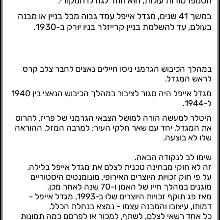
הטמפרטורות עולות, הוא חוזר לגודלו המקורי.
במשך 41 שנים, מגדל אייפל עמד גבוה מכל בניין או מבנה
בעולם, עד להשלמת בניין קרייזלר בניו יורק ב-1930.
במהלך הכיבוש הגרמני ניסו חיילים נאצים לחבר צלב קרס
לראש המגדל.
מגדל אייפל היה סגור לציבור במהלך הכיבוש הנאצי בין 1940
ל-1944.
היטלר למעשה הורה למושל הצבאי הגרמני של פריז, להרוס
את המגדל, יחד עם שאר חלקי העיר; למרבה המזל, ההוראה
שלו לא בוצעה.
שימו לב לנקודה הבאה.
זה לא חוקי מבחינה טכנית לצלם את מגדל אייפל בלילה.
על פי חוק זכויות היוצרים האירופי, מונומנטים היסטוריים
מוגנים במהלך חייו של האמן ו-70 שנה לאחר מכן.
מאז פג תוקף זכויות היוצרים שלו ב-1993, מגדל אייפל -
דמותו, עיצובו והמבנה עצמו - נמצא בנחלת הכלל.
כל אחד רשאי לצלם, לשתף, למכור או לפרסם כמה תמונות