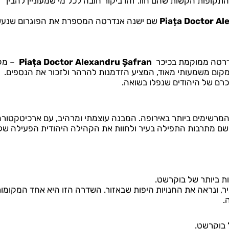
תקופות הקשות שהם חוו. זהו ביקור חובה לכל מי שמעוניין להבין
Piața Doctor Al
שם ישנה אנדרטה המספרת את הפוגרום שנע
דרטה ממוקמת בכיכר
Piața Doctor Alexandru Șafran
– מק
ו מקום משמעותי מאוד, המציע הזדמנות להרהר ולזכור את הנספים.
ם של היהודים שנפלו בשואה.
מרשימים ביותר באירופה. המבנה עוצמתי ומרהיב, עם ארכיטקטור
שם מתרבות התפילה בעיר ולחוות את הקהילה היהודית הפעילה של
ת ביותר של בוקרשט.
, ונראה את החנויות היפות שבאזור. השדרה הזו היא אחד המקומו
.
 בוקרשט.