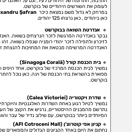
התרבות, התרומה של היהודים לעיר, וגם על האתגרים וה
לעומק את השורשים היהודיים של בוקרשט.
במרחק לא גדול משם נמצאת כיכר
exandru Șafran
כאן ביהודים , כאן נרצחו 125 יהודים.
🔹
אנדרטת השואה בבוקרשט
נבקר באנדרטה המרגשת לזכר הנרצחים בשואה. האנ
לזיכרון ולתפילה לזכר יהודי רומניה שנפלו בשואה. זה
האנדרטה המרשימה מבטאת את המחויבות להנצחת זכר
🔹
בית הכנסת קורל (Sinagoga Corală)
נמשיך לבית הכנסת המרכזי של בוקרשט, אחד היפים וה
מפוארת בהשראת בתי הכנסת של וינה. כאן נוכל להתר
בוקרשט.
🔹
שדרת ויקטוריה (Calea Victoriei)
נמשיך לטיול רגוע באחת השדרות האלגנטיות והיוקרתיו
נתרשם מהמבנים ההיסטוריים, נרגיש את הקצב של העיר
המיוחדים ביותר בבוקרשט, עם שילוב נדיר של עבר והווה
🔹
קניון אפי קוטרוצ'ן (AFI Cotroceni Mall)
נחתום את היום באחד הקניונים הגדולים והמפוארים של