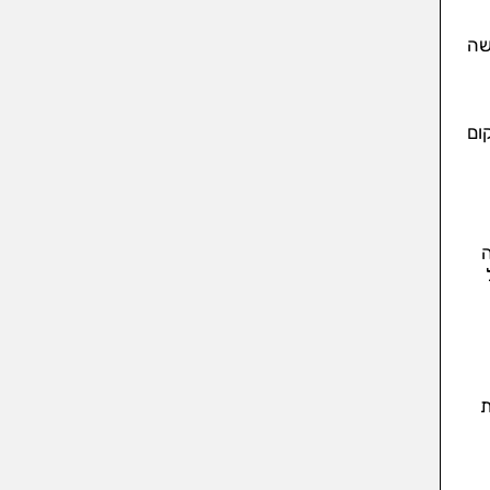
שה
ום
ה
ת