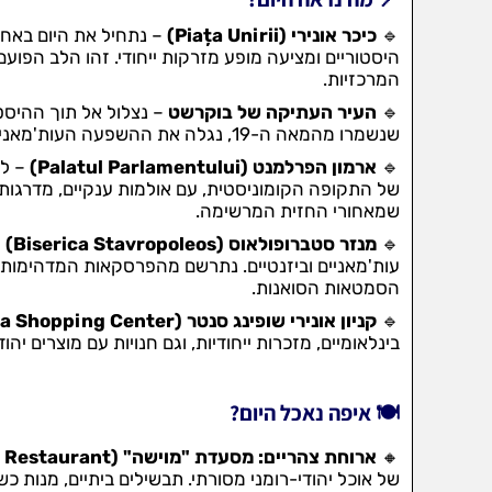
🔹
כיכר אונירי (Piața Unirii)
– נתחיל את היום באח
היסטוריים ומציעה מופע מזרקות ייחודי. זהו הלב הפ
המרכזיות.
🔹
העיר העתיקה של בוקרשט
– נצלול אל תוך ההיסט
שנשמרו מהמאה ה-19, נגלה את ההשפעה העות'מאנית על העיר, נבקר בחנויות בוטיק ונהנה מהאווירה האירופית הייחודית.
🔹
ארמון הפרלמנט (Palatul Parlamentului)
– לא
של התקופה הקומוניסטית, עם אולמות ענקיים, מדרגות
שמאחורי החזית המרשימה.
🔹
מנזר סטברופולאוס (Biserica Stavropoleos)
עות'מאניים וביזנטיים. נתרשם מהפרסקאות המדהימות, 
הסמטאות הסואנות.
🔹
קניון אונירי שופינג סנטר (Unirea Shopping Center)
בינלאומיים, מזכרות ייחודיות, וגם חנויות עם מוצרים יהוד
🍽️ איפה נאכל היום?
🔸
ארוחת צהריים: מסעדת "מוישה" (Moise Kosher Restaurant)
של אוכל יהודי-רומני מסורתי. תבשילים ביתיים, מנות כ