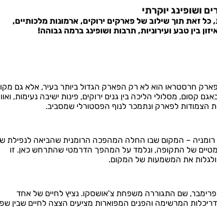
, כל זאת תוך שילוב של פארקים ירוקים, ארמונות מלכותיים,
יזון בין טבע ועירוניות, תרבות ושופינג ברמה גבוהה!
פארק חרסטראו הוא לא רק הפארק הגדול ביותר בעיר, אלא גם מקו
אגם קסום, מסלולי הליכה בין גנים ירוקים, פינות ישיבה נעימות, ואוו
ות הצמודות לפארק ונתמכר לנוף הפסטורלי שמסביב.
 רומניה – המקום שבו החלה המהפכה הרומנית שהביאה לנפילת של
מטיים של התקופה, ונלמד על המהפך הדרמטי שהתרחש כאן. זו
ולגלות את המשמעות של המקום.
פרימבר, שם התגוררה משפחת צ'אושסקו. נציץ לחיים של אחד
דריכלות המרשימה והפנים המפוארות מציעים הצצה לחיים שבין שפ