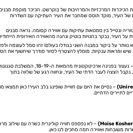
ת הכיכרות המרכזיות והמרהיבות של בוקרשט. הכיכר מוקפת מבנים
ועם של העיר, מוקד תוסס שמחבר את העיר העתיקה עם השדרות
וריה ונטייל בין סמטאות עתיקות עם אווירה קסומה. נראה מבנים
 נוותר על ביקור במבנה השני בגודלו בעולם! זהו סמל לעוצמה ולפ
 שיש ומראות ענקיות. מומלץ להצטרף לסיור מודרך שיחשוף את הסו
– נעצור בפנינה ארכיטקטונית מהמאות ה-18-19, המשלבת סגנונ
נקבל הצצה לעבר הדתי של העיר, ונחווה רגע של שלווה בתוך
– נסיים את היום עם חוויית שופינג בלב העיר! כאן תמצאו מו
יים לתיירים הדתיים.
– לא נפספס חוויה קולינרית כשרה עם שילוב מר
שרות משובחות ואווירה חמה מחכים לנו כאן.