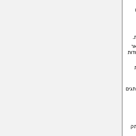
אר
דות
ות
תגים
תק