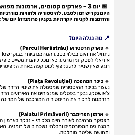
📅 יום 3 – פארקים קסומים, ארמונות מפוארים ושופינג יוקרתי
היום נקדיש זמן לטבע, להיסטוריה ולחוויות מודרניות
והזדמנות לקניות יוקרתיות בקניון פרומנדה! יום של א
📍 מה נגלה היום?
🔹
פארק חרסטראו (Parcul Herăstrău)
נתחיל את היום בבילוי בטבע המהמם ביותר בבוקרשט! 
אידיאלי לפסק זמן מרגיע. כאן נוכל ליהנות משייט כיפי ב
רוגע שאין שנייה לה. נקפוץ לכוס קפה באחת הקפיטרי
🔹
כיכר המהפכה (Piața Revoluției)
נעצור בכיכר ההיסטורית שמסמלת את שינויי הדרך של
צ'אושסקו. נבקר בפסלים שמנציחים את האירועים הדר
הזדמנות להכיר את ההיסטוריה המורכבת של המדינה 
🔹
ארמון הפרימבר (Palatul Primăverii)
הפסקה מרהיבה לאורח חיים מלכותי – נבקר בארמון ה
המנהיגים המפורסמים והבלתי נשכחים של רומניה. הא
ותחושת שליטה מוחלטת.