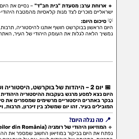
🔸
ארוחת ערב: מסעדת "בית חב"ד"
– נסיים את היו
ישראליים מוכרים לצד מנות קלאסיות מהמטבח היהודי-א
💡
סיכום היום:
היום הראשון בבוקרשט חושף אותנו להיסטוריה, תרבות, א
נמשיך הלאה לגלות את העומק היהודי של העיר, האתרי
📅 יום 2 – היהדות של בוקרשט, היסטוריה ושופינג יוקרתי
היום נצא למסע מרגש בעקבות ההיסטוריה היהודית 
נבקר באתרים היסטוריים מרשימים שמספרים את סיפור
המובילים בעיר. זהו יום שמשלב בין זיכרון, תרבות, וי
📍 מה נגלה היום?
🔹
המוזיאון היהודי של רומניה (Muzeul de Istorie al Evreilor din România)
נפתח את היום בביקור במוזיאון החשוב שמספר את ההי