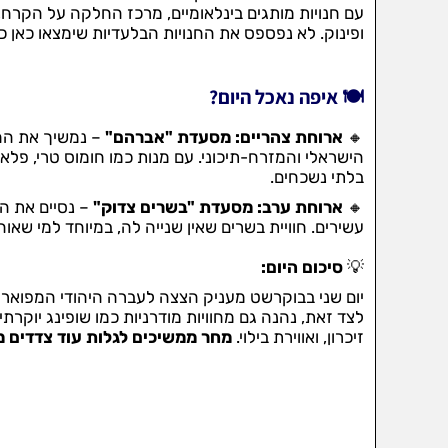
עם חנויות מותגים בינלאומיים, מרכז החלקה על הקרח,
ופינוק. לא נפספס את החנויות הבלעדיות שימצאו כאן כל
🍽️ איפה נאכל היום?
🔸
ארוחת צהריים: מסעדת "אברהם"
– נמשיך את הח
הישראלי והמזרח-תיכוני. עם מנות כמו חומוס טרי, פל
בלתי נשכחים.
🔸
ארוחת ערב: מסעדת "בשרים צדוק"
– נסיים את ה
עשירים. חוויית בשרים שאין שנייה לה, במיוחד למי שאו
💡
סיכום היום:
יום שני בבוקרשט מעניק הצצה לעברה היהודי המפואר של
לצד זאת, נהנה גם מחוויות מודרניות כמו שופינג יוקרת
זיכרון, ואווירת בילוי.
מחר ממשיכים לגלות עוד צדדים 