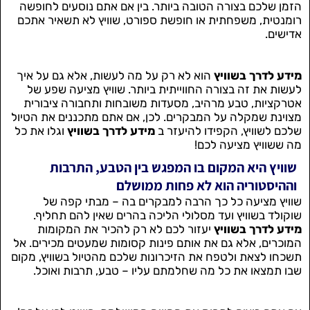
הזמן שלכם בצורה הטובה ביותר. בין אם אתם נוסעים לחופשה
רומנטית, משפחתית או חופשת ספורט, שוויץ לא תשאיר אתכם
אדישים.
מידע לדרך בשוויץ
הוא לא רק על מה לעשות, אלא גם על איך
לעשות את זה בצורה החווייתית ביותר. שוויץ מציעה שפע של
אטרקציות, טבע מרהיב, מסעדות משובחות ותחבורה ציבורית
מצוינת שמקלה על המבקרים. לכן, אם אתם מתכננים את הטיול
שלכם לשוויץ, הקפידו להיעזר ב
מידע לדרך בשוויץ
וגלו את כל
מה ששוויץ מציעה לכם!
שוויץ היא המקום בו המפגש בין הטבע, התרבות
וההיסטוריה הוא לא פחות ממושלם
שוויץ מציעה כל כך הרבה למבקרים בה – מבתי קפה של
שוקולד בשוויץ ועד מסלולי הליכה בהרים שאין להם תחליף.
מידע לדרך בשוויץ
יעזור לכם לא רק להכיר את המקומות
המוכרים, אלא גם את אותם פינות קסומות שמעטים מכירים. אל
תשכחו לצאת ולטפח את הזיכרונות שלכם מהטיול בשוויץ, מקום
שבו תמצאו את כל מה שחלמתם עליו – טבע, תרבות ואוכל.