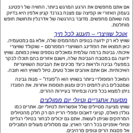
אם אתם מחפשים את הרגע המרגש ביותר, החוויה של רפטינג
בעמק האזורי או קפיצה עם מצנח בגרנד קניון אלפין היא בדיוק
מה שאתם מחפשים. מדובר בהרגשה של אדרנלין ותחושת חופש
מוחלטת.
אוכל שוויצרי – תענוג לכל חיך
שוויץ לא רק ידועה בנופים המהממים שלה, אלא גם במטעמיה.
כאן תמצאו את הפודינג השוויצרי המפורסם – שוקולד שוויצרי
איכותי, גבינות ברמה עולמית ומאכלים נוספים שאין כמותם. שוויץ
ידועה גם במטבח הגבינות שלה, וישנם אזורים בהם תוכלו לבקר
במפעלי גבינה ולראות כיצד מכינים את הגבינות השוויצריות
האיכותיות. אם אתם אוהבים אוכל טעים, טיול לשוויץ הוא חובה.
המאכל הפופולרי ביותר בשוויץ הוא ה"פונדו" – מנות גבינה
שמטבלים בהן לחמים רכים ומגוון תוספות אחרות. את הפונדו
ניתן למצוא בכל פינה ובמיוחד בעיירות ההרים.
מסעות אתגריים וטיולי יום ממולצים
שוויץ מציעה מטיילים שלל אפשרויות לטיולי יום. אתרים כמו
גולדן פאלס, קניוני דאבוס ומפלי הריין הם רק חלק מהטיולים
המרתקים שניתן לעשות. אתם גם יכולים לבחור בטיולי רגליים
וטיולי אופניים בכל רחבי הארץ, עם מסלולים מעולים המובילים
אל פסגות הרים ונופים מרהיבים.