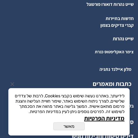
שייט נהרות דואורו פורטוגל
חדשות בתיירות
קברי צדיקים בצפון
שייט נהרות
צימר האקליפטוס כנרת
מלון איילנד נתניה
כתבות ומאמרים
לידיעתך, באתרנו נעשה שימוש בקבצי Cookies, לרבות של צדדים
שלישיים, לצורך ניתוח השימוש באתר, שיפור חוויית הגלישה והצגת
בלוג הטיולים מידע לדרך
פרסום מותאם אישית. המשך גלישה באתר מהווה את הסכמתך
לשימוש זה. לפרטים נוספים ניתן לעיין במדיניות הפרטיות.
מדיניות הפרטיות
סוכני נסיעות
מאשר
דילים טיסות וחבילות נופש