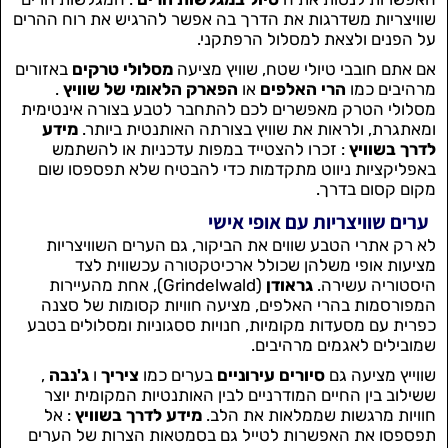
שוויצריות משדרגות את הדרך בה אפשר להרגיש את רוח ההרים
על הפנים ולצאת למסלול הרפתקני.
אם אתם חובבי טיולי שטח, שוויץ מציעה
מסלולי טרקים
באזורים
מרהיבים כמו
הרי האלפים
או
הפארק הלאומי של שוויץ
.
מסלולי הטרק מאפשרים לכם להתחבר לטבע בצורה אינטימית
ומאתגרת, ולראות את שוויץ בצורתה האותנטית ביותר.
מידע
לדרך בשוויץ
: זכרו להצטייד במפות עדכניות או להשתמש
באפליקציות ניווט מתקדמות כדי להבטיח שלא תפספסו שום
מקום קסום בדרך.
ערים שוויצריות עם אופי אישי
לא רק אתרי הטבע שווים את הביקור, גם הערים השוויצריות
מציעות אופי משלהן שכולל ארכיטקטורה עכשווית לצד
היסטוריה עשירה.
גראודן
(Grindelwald), אחת מהעיירות
המפורסמות בהרי האלפים, מציעה חוויות קסומות של סצנה
כפרית עם מסעדות מקומיות, חנויות ססגוניות ומסלולים בטבע
שמובילים לאגמים מרהיבים.
שווייץ מציעה גם
סיורים עירוניים
בערים כמו
ציריך
ו
ג'נבה
,
ששילוב בין החיים המודרניים לבין האותנטיות המקומית יוצר
חוויות מרגשות שממלאות את הלב.
מידע לדרך בשוויץ
: אל
תפספסו את האפשרות לטייל גם בסמטאות הצרות של הערים