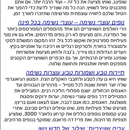
שופינג, שוויץ מציעה את כל זה – ועוד הרבה יותר. אם אתם
מתכננים טיול לשוויץ, הנה כל מה שצריך לדעת כדי להפוך את
הטיול שלכם לחוויה עוצמתית ומרשימה שתזכרו לאורך זמן.
נופים עוצרי נשימה – עוצרי נשימה בכל פינה
הרי האלפים השוויצריים הם אחד מהסמלים המפורסמים ביותר
של המדינה, והם מציעים לא רק נופים מדהימים, אלא גם אין סוף
פעילויות ספורטיביות ואקשן לכל גיל. זהו המקום המושלם לסקי
ולסנובורד בחורף, ולטרקים רגליים או רכיבה על אופניים בקיץ.
הערים הגדולות כמו ציריך, ג'נבה ולוזאן מציעות אפשרויות
שופינג וסיורים תרבותיים, אך גם הכפרים השוויצריים הקטנים
מספקים חוויות אותנטיות ותחושת שלווה.
תיירות טבע ושמורות טבע עוצרות נשימה
שוויץ היא גן עדן לטבע ולחובבי האקלים הצח. המגוון הגיאוגרפי
שלה יוצר חוויות שונות לכל מטייל – מההרים הגבוהים ועד
האגמים הכחולים. ישנם מסלולי הליכה רבים, המובילים את
המטיילים דרך נופים עוצרי נשימה, יערות ירוקים ופסגות
מושלגות. האגמים, כמו אגם ז'נבה, אגם לוגאנו ואגם ברינץ,
מציעים שלל פעילויות מים, שיט וטיולים רגליים סביבם. אתרי
טבע קסומים נוספים כוללים את קרחון גלאצ'ר 3000, שמציע
תצפיות מרהיבות, ואת פריז דה פראנס, שמוקף בנופים מרהיבים.
ערים שוויצריות: שילוב של חדש וישן