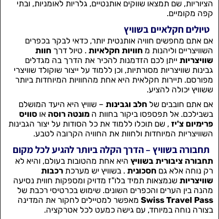
הציוריות, שם תמצאו שווקים אותנטיים, גלריות לאומניות, ובתי
קפה מקומיים.
טיולים חקלאיים בשוויץ
אם אתם מחפשים חוויה אותנטית יותר, כדאי לבקר בכפרים
השוויצריים וליהנות מ
חוויות חקלאיות
. טיול דרך
חוות
שוויצריות
ייתן לכם הזדמנות להכיר את הדרך בה מגדלים
גבינות שוויצריות מסורתיות, וכן ללמוד על ייצור שוקולד שוויצרי
מפורסם. תיירות חקלאית היא אחת מהחוויות המיוחדות ביותר
ששוויץ יכולה להציע.
אם אתם חובבים של
חלב וגבינות
– שוויץ היא היעד המושלם
בשבילכם. אל תפספסו ביקור בחוות ה
מונטה רוסה
או
סוויס
פרימיום צ'יז
, שם תוכלו ללמוד את כל הסודות על יצור הגבינות
השוויצריות המיוחדות ולחוות את החוויה הקרובה לטבע.
תחבורה בשוויץ – הדרך הקלה ביותר להגיע לכל מקום
תחבורה ציבורית בשוויץ
היא אחת מהטובות בעולם, והיא לא
רק נוחה אלא גם
חסכונית
. בשוויץ יש מערכת
רכבות
שוויצריות
שנמצאות תמיד בלו"ז מדויק ומספקות חווית נסיעה
מהנה בין הערים והכפרים השונים. שימוש בכרטיסי רכבת של
Swiss Travel Pass
מאפשר למטיילים לחקור את המדינה
בצורה נוחה במיוחד, עם גישה כמעט לכל אטרקציה.