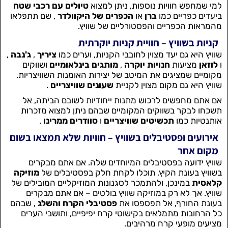
למי שמחפש חוויות נוספות, ניתן למצוא
טיולים עם רכבי שטח
ביעדים כפריים כמו
ברן
או
הכפרים של היקוולדר
, שם תתפלאו
מהמראות הכפריים והפסטורליים של שוויץ.
קניות בשוויץ – חוויית קניות יוקרתית
שוויץ היא גם יעד מצוין לחובבי הקניות, וערים כמו
ציריך
,
ג'נבה
,
ו
לוזאן
מציעות
חנויות יוקרה
,
מותגים בינלאומיים
ושווקים
מקומיים שמציגים את המיטב של יצירות האומנות השוויצריות.
שוויץ היא גם מקום מצוין לקניית
שעונים שוויצריים
.
אם אתם מחפשים לרכוש מתנות ייחודיות לשובם הביתה, אל
תשכחו לבקר בשווקים המקומיים שבהם ניתן למצוא מזכרות
אותנטיות כמו
תכשיטים שוויצריים
ו
סוודרים ממרינו
.
אירועים ופסטיבלים בשוויץ – חוויות שלא תמצאו בשום
מקום אחר
שוויץ ידועה בפסטיבלים המיוחדים שלה. אם אתם מבקרים
בשוויץ בעונת הקיץ, תוכלו לקחת חלק בפסטיבלים של
מוזיקה
קלאסית
במינכן, ולהתמכר לסגנונות המוזיקליים המובילים של
שוויץ. אך לא רק במוזיקה שוויץ בולטים – אם אתם מבקרים
בעונת החורף, אל תפספסו את
פסטיבלי הקרח והשלג
, שבהם
כל הרחובות מתמלאים בקישוטי קרח יפיפיים, ותושבי הערים
מציעים מופעי קרח מרהיבים.