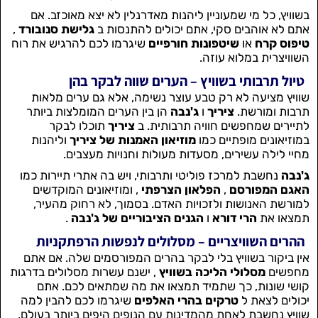
בשוויץ, כל מי שמעוניין ליהנות מאדרנלין לא יצא מאוכזב. אם
אתם לא אוהבים סקי, אתם יכולים להתנסות ב
גלישת סנובורד
,
טיפוס קרח
או
שיטפונות חורפיים
שיגרמו לכם להרגיש את רוח
השוויצרית במלוא עוזה.
טיול תרבותי בשוויץ – הערים שווה לבקר בהן
שוויץ מציעה לא רק טבע עוצר נשימה, אלא גם ערים מלאות
תרבות ומורשת.
ציריך
ו
ג'נבה
הן בין הערים המומלצות ביותר
לתיירים שמחפשים חוויה תרבותית. ב
ציריך
תוכלו לבקר
במוזיאונים מופתיים כמו
מוזיאון האמנות של ציריך
וליהנות
מחיי לילה עשירים, מסעדות מעולות וחנויות מעצבים.
ג'נבה
נחשבת למרכז פוליטי ותרבותי, ויש בה אתרי תיירות כמו
האגם המפורסם
,
הפלאון הצרפתי
, ומוזיאונים המוקדשים
למורשת האנושות ולזכויות האדם. בסמוך, לא רחוק מהעיר,
תמצאו את
הרי דורא
ו
הגנים הציבוריים של ג'נבה
.
ההרים השוויצריים – מסלולים לנפשות הרפתקניות
אין ביקור בשוויץ בלי לבקר בהרים המפורסמים שלה. אם אתם
מחפשים
מסלולי הליכה בשוויץ
, ישנם עשרות מסלולים בדרגות
קושי שונות, כך שתמיד תמצאו את מה שמתאים לכם. אתם
יכולים לצאת ל
טרקים בהרי האלפים
שיגרמו לכם להבין למה
שוויץ נחשבת לאחת מהמדינות עם הנופים היפים ביותר בעולם.