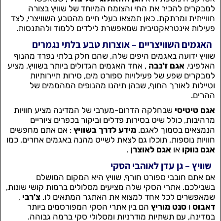
למבקרים להכיר את החי והצומח המיוחד של שוויץ בצורה
חווייתית ומרתקת. כאן תמצאו בעלי חיים מהטבע השוויצרי, לצד
פעילות אינטראקטיבית שמאפשרת לילדים ללמוד ולהתנסות.
האגמים השוויצריים – אוצרות טבע בלתי נגמרים
שוויץ ידועה באגמים היפים שלה, שהם חלק בלתי נפרד מהנוף
האלפיני.
אגם ז'נבה
, אחד האגמים הגדולים ביותר בשוויץ, מציע
למבקרים שפע של פעילויות ספורט מים, סירות תיירותיות
וטיילות לאורך החוף, שבהן תיהנו מהנופים המהממים של
ההרים.
אגם טיטיסי
שבחלקה הדרום-מערבי של המדינה מציע חוויות
מרהיבות, כולל שיט בסירות פדלים וביקור בכפרים ציוריים
הנמצאים בסמוך לאגם.
מידע לדרך בשוויץ
: אם אתם מחפשים
חוויות נוספות, תוכלו גם לצאת לשייט מהנה באגמים אחרים, כמו
אגם נווקו
או
אגם לאוצרן
.
שוויץ – גן עדן לאוהבי הסקי
אם אתם חובבי ספורט חורף, שוויץ היא המקום המושלם
בשבילכם. אתרי הסקי שלה מציעים מסלולים ברמות קושי שונות,
שמאפשרים לכל אחד למצוא את האתגר המתאים לו.
צ'רבי
,
דאבוס
ו
סנט מוריץ
הם בין אתרי הסקי המפורסמים ביותר
במדינה, עם תשתיות מודרניות ומסלולי סקי ברמה גבוהה.