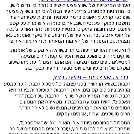
הערים המרכזיות של שוויץ מציעות שילוב נהדר בין חדש לישן,
בין מודרניות למסורת. ציריך, העיר הגדולה ביותר בשוויץ, מציעה
שופינג יוקרתי, מוזיאונים ברמה עולמית, ותרבות עשירה. העיר
נחשבת למוקד פיננסי חשוב, אך בו בזמן היא שומרת על קסם
אותנטי עם רחובות עתיקים, כנסיות עתיקות ונהר האורל. ג'נבה,
על חופי אגם ג'נבה, היא עיר של תרבות, פוליטיקה ואומנות. כאן
נמצאת גם המפקדה של האומות המאוחדות והארמון האירופי.
לוזאן, אחת הערים היפות ביותר בשוויץ, היא מקום של אומנות,
שווקים מרהיבים ואוכל מצוין. העיר מוקפת הרים ומציעה
למטיילים נופים עוצרי נשימה. אם אתם רוצים לדעת מהו שילוב
מושלם של חיים עירוניים ויופי טבעי, זו העיר לבקר בה.
רכבות שוויצריות – נסיעה בזמן
רכבות בשוויץ הן חוויה בפני עצמה. כל מסלול רכבת הופך למסע
מרהיב בין נופים קסומים. אחת הרכבות הפופולריות ביותר היא
רכבת הגלישה המהירה של שוויץ – הרכבת של רכבת "הרי
האלפים". חווית הנסיעה ברכבת זו משאירה את הנוסעים
המומים מהמראות המרהיבים שהם פוגשים לאורך הדרך –
הרים מושלגים, יערות, אגמים ועמקים.
המסלול המפורסם ביותר אולי הוא ה-"גליישר אקספרס",
שמחבר בין ציריך לסנט מוריץ, עובר בנופים המהממים של הרי