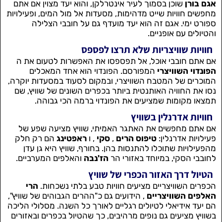
אגם בורן
שוכן בסמוך לעיר אינטרלקן, והוא יעד מצוין אם אתם
מחפשים חוויות שייט מדהימות, מסעדות אל מול המים, ופעילויות
ספורט ימי. אגם זה הוא יעד מועדף גם על חובבי הצלילה
והטיולים עם אופניים.
חוויות שוויצריות שלא תרצו לפספס
אם אתם חובבי אוכל, אל תפספסו את האפשרות לטעום את ה
הפונדוי השוויצרי
המפורסם. הפונדוי הוא אחד המאכלים
המוכרים של המטבח השוויצרי, ובמקום לסעוד במסעדות יוקרה,
נסו את החוויה האותנטית ביותר בכפרים השונים של שוויץ, שם
תמצאו מקומות שמציעים את הפונדוי ברמה הכי גבוהה.
חוויות אדרנלין בשוויץ
אם אתם מחפשים את האתגר האמיתי, שוויץ מציעה שפע של
פעילויות אדרנלין:
טיפוס הרים
,
סקי
, ו
ראפטינג
הם רק חלק
מהפעילויות שתוכלו להתנסות בהן. בחורף, שוויץ היא גן עדן
לחובבי הסקי, במיוחד באזורי הר
הז'נבה
והאלפים המערביים.
הטיול דרך האזור הכפרי של שוויץ
הכפרים השוויצריים מציעים חוויות טבע בלתי נשכחות.
הרי
האלפים השוויצריים
, הידועים גם כ"ההרים הגבוהים של שוויץ",
הם יעד אידיאלי לטיולים רגליים לאורך כל השנה. מסלולי הליכה
בשוויץ מציעים גם נופים מרהיבים, כך שהטיול בכפרים ובאזורים