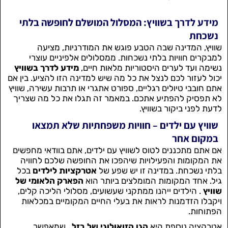
מידע לדרך בשוויץ: המסלול המושלם לחופשה בלתי
נשכחת
שוויץ, המדינה שבה הטבע פוגש את המודרניות, מציעה
למבקרים חוויות בלתי נשכחות. ממסלולים אלפיניים עוצרי
נשימה ועד לערים היסטוריות מלאות חיים,
מידע לדרך בשוויץ
יכול לעזור לכם לנצל את כל מה שיש למדינה הזו להציע. בין אם
אתם חובבי טיולים רגליים, ספורט אתגרי או תרבות עשירה, שוויץ
לא תפסיק להפתיע אתכם. במאמר זה תגלו את כל מה שצריך
לדעת לפני ביקור בשוויץ.
שוויץ עם ילדים – חוויות משפחתיות שלא תמצאו
במקום אחר
אם אתם מתכננים לטוס לשוויץ עם ילדים, אתם בוודאי מחפשים
את המקומות והפעילויות שיהפכו את החופשה שלכם לחוויה
בלתי נשכחת. במדינה זו יש שפע של
אטרקציות לילדים
בכל
גיל. אחד המקומות המומלצים ביותר הוא
הפארק הלאומי של
שוויץ
. הילדים ייהנו ממתקני שעשועים, מסלולי הליכה קלים,
ויקבלו הזדמנות לראות את בעלי החיים המקומיים במכלאות
הפתוחות.
אטרקציה נוספת היא
הגן הזואולוגי של בזל
, שמאפשר