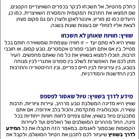
כחלק מהטיול, אל תשכחו לבקר בכפרים השוויצריים הקטנים,
שם תמצאו את התרבות המקומית והמסורת השוויצרית. כמו כן,
היעדים כמו סן מוריץ, אינטרלאקן ולוצרן הם גם מקום מצוין
לצאת אליו לטיולי יום בעונות שונות בשנה.
שוויץ: חוויות שאותן לא תשכחו
שוויץ היא לא סתם יעד – זו חוויה עוצמתית שמשאירה חותם בכל
מטייל. בין אם אתם חובבי ספורט אקסטרים, טבע קסום, או חובבי
תרבות, תוכלו למצוא בשוויץ את כל מה שאתם מחפשים. העיר
תתן לכם את האפשרות לשלב בין ספורט אתגרי לבין מנוחה
בטבע, בין עירוניות לבין חיים כפריים, ובין ההיסטוריה והתרבות
לבין החדשנות והמודרניות.
מידע לדרך בשוויץ: טיול שאסור לפספס
שוויץ היא מדינה המשלבת טבע מרהיב, עיירות ציוריות, תרבות
עשירה, וטכנולוגיה מתקדמת, והכול בלב אירופה. אם אתם
מתכננים טיול בשוויץ, אתם צפויים לחוות חוויות ייחודיות בכל
פינה, החל מההרים המושלגים של האלפים ועד לעיירות
הקסומות שבסמוך לאגמים. במאמר הזה תקבלו את כל
המידע
לדרך בשוויץ
שיעזור לכם לתכנן את הטיול המושלם, ולקבל את