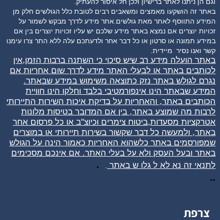
וגם הן ניתנו לאתר ברישיון ולכן חל איסור להעתיק.
באתר זה הושקעו מאמצים ומשאבים רבים לטובת כלל הגולשים חלק מן
המידע התווסף לאתר מאת גולשים.אתר מידע לדרך מבקש לשמור על
זכויות יוצרים אם נמצא באתר מידע שלכם יש עליו זכויות יוצרים בין אם
במידע תמונה או סרטון או כל דבר אחר ולדעתכם עלה ללא התר צרו עימנו
קשר ואנו נסיר
מיידית.
באתר הועלה מידע רב שיש סיכוי כי השתנה ברבות הזמן,אין
לכותבים באתר או לבעלי האתר מידע לדרך שום אחריות אם
נגרם לגולש באתר נזק כתוצאה משימוש במידע שבאתר.
המידע שבאתר הינו אינפורמטיבי בלבד וחלקו הינו חוויית
הכותבים באתר, והאחריות על בדיקת איכות השירות התיירותי
לרבות מה שמוצע באתר, בין אם המדובר בטיסות מלונות
אטרקציות מסעדות,ביטוח צימרים וכיוצ"ב או כל פרסום אחר
באתר, ולמעשה כל דבר שקשור בשירות תיירותי או במוצרים
שמפורסמים באתר כלשהוא האחריות כאמור הינה על הגולש
באתר ובעל העסק ולא על בעלי האתר. אם אינכם מסכימים
.
לתנאי זה נא לא ל
גלו
ש באתר
.
..
צרפת