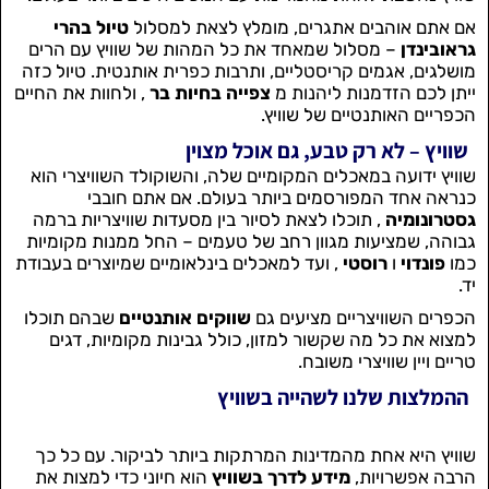
אם אתם אוהבים אתגרים, מומלץ לצאת למסלול
טיול בהרי
גראובינדן
– מסלול שמאחד את כל המהות של שוויץ עם הרים
מושלגים, אגמים קריסטליים, ותרבות כפרית אותנטית. טיול כזה
ייתן לכם הזדמנות ליהנות מ
צפייה בחיות בר
, ולחוות את החיים
הכפריים האותנטיים של שוויץ.
שוויץ – לא רק טבע, גם אוכל מצוין
שוויץ ידועה במאכלים המקומיים שלה, והשוקולד השוויצרי הוא
כנראה אחד המפורסמים ביותר בעולם. אם אתם חובבי
גסטרונומיה
, תוכלו לצאת לסיור בין מסעדות שוויצריות ברמה
גבוהה, שמציעות מגוון רחב של טעמים – החל ממנות מקומיות
כמו
פונדוי
ו
רוסטי
, ועד למאכלים בינלאומיים שמיוצרים בעבודת
יד.
הכפרים השוויצריים מציעים גם
שווקים אותנטיים
שבהם תוכלו
למצוא את כל מה שקשור למזון, כולל גבינות מקומיות, דגים
טריים ויין שוויצרי משובח.
ההמלצות שלנו לשהייה בשוויץ
שוויץ היא אחת מהמדינות המרתקות ביותר לביקור. עם כל כך
הרבה אפשרויות,
מידע לדרך בשוויץ
הוא חיוני כדי למצות את