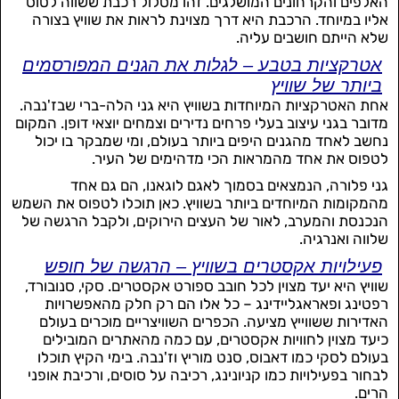
האלפים והקרחונים המושלגים. זהו מסלול רכבת ששווה לטוס
אליו במיוחד. הרכבת היא דרך מצוינת לראות את שוויץ בצורה
שלא הייתם חושבים עליה.
אטרקציות בטבע – לגלות את הגנים המפורסמים
ביותר של שוויץ
אחת האטרקציות המיוחדות בשוויץ היא גני הלה-ברי שבז'נבה.
מדובר בגני עיצוב בעלי פרחים נדירים וצמחים יוצאי דופן. המקום
נחשב לאחד מהגנים היפים ביותר בעולם, ומי שמבקר בו יכול
לטפוס את אחד מהמראות הכי מדהימים של העיר.
גני פלורה, הנמצאים בסמוך לאגם לוגאנו, הם גם אחד
מהמקומות המיוחדים ביותר בשוויץ. כאן תוכלו לטפוס את השמש
הנכנסת והמערב, לאור של העצים הירוקים, ולקבל הרגשה של
שלווה ואנרגיה.
פעילויות אקסטרים בשוויץ – הרגשה של חופש
שוויץ היא יעד מצוין לכל חובב ספורט אקסטרים. סקי, סנובורד,
רפטינג ופאראגליידינג – כל אלו הם רק חלק מהאפשרויות
האדירות ששווייץ מציעה. הכפרים השוויצריים מוכרים בעולם
כיעד מצוין לחוויות אקסטרים, עם כמה מהאתרים המובילים
בעולם לסקי כמו דאבוס, סנט מוריץ וז'נבה. בימי הקיץ תוכלו
לבחור בפעילויות כמו קניונינג, רכיבה על סוסים, ורכיבת אופני
הרים.