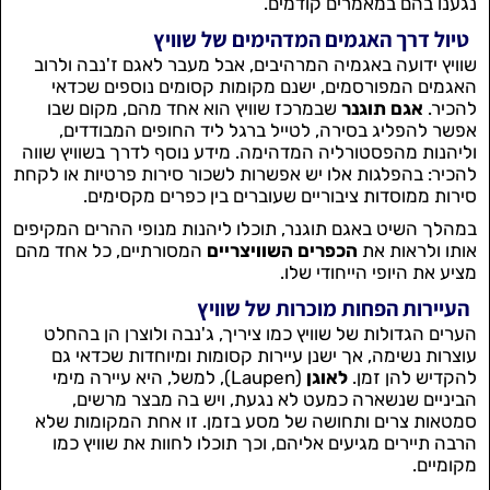
נגענו בהם במאמרים קודמים.
טיול דרך האגמים המדהימים של שוויץ
שוויץ ידועה באגמיה המרהיבים, אבל מעבר לאגם ז'נבה ולרוב
האגמים המפורסמים, ישנם מקומות קסומים נוספים שכדאי
להכיר.
אגם תוגנר
שבמרכז שוויץ הוא אחד מהם, מקום שבו
אפשר להפליג בסירה, לטייל ברגל ליד החופים המבודדים,
וליהנות מהפסטורליה המדהימה. מידע נוסף לדרך בשוויץ שווה
להכיר: בהפלגות אלו יש אפשרות לשכור סירות פרטיות או לקחת
סירות ממוסדות ציבוריים שעוברים בין כפרים מקסימים.
במהלך השיט באגם תוגנר, תוכלו ליהנות מנופי ההרים המקיפים
אותו ולראות את
הכפרים השוויצריים
המסורתיים, כל אחד מהם
מציע את היופי הייחודי שלו.
העיירות הפחות מוכרות של שוויץ
הערים הגדולות של שוויץ כמו ציריך, ג'נבה ולוצרן הן בהחלט
עוצרות נשימה, אך ישנן עיירות קסומות ומיוחדות שכדאי גם
להקדיש להן זמן.
לאוגן
(Laupen), למשל, היא עיירה מימי
הביניים שנשארה כמעט לא נגעת, ויש בה מבצר מרשים,
סמטאות צרים ותחושה של מסע בזמן. זו אחת המקומות שלא
הרבה תיירים מגיעים אליהם, וכך תוכלו לחוות את שוויץ כמו
מקומיים.