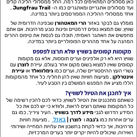
כאן מסלולים המתאימים לכל רמה, החל ממסלולי הליכה קלים
ועד מסלולים אתגריים ומאתגרים כמו ה-
Jungfrau Trail
,
אחד ממסלולי ההליכה המפורסמים ביותר במדינה.
מומלץ גם לבקר באזור
הרי המאטהורן
שבפינה הדרומית של
שוויץ, שם תמצאו נופים דרמטיים ופינות טבע מרהיבות. אם אתם
מחפשים את האתגר האמיתי, תוכלו גם לנסות את טיפוס ההרים
המהנה על אחד מההרים הפופולריים ביותר במדינה.
מקומות קסומים בשוויץ שלא תרצו לפספס
שוויץ היא לא רק אלפינים וערים תוססות, אלא גם מקומות
קסומים שאין למצוא בשום מקום אחר בעולם. עיירת
לוצרן
עם
גשרי העץ ההיסטוריים שלה, וערים כמו
גימלוואלד
או
עיירת
אינטרלקן
, מציעות חוויות שאין להן תחליף. כל אחד מהמקומות
הללו מציע את המפגש המושלם בין הטבע לעיר.
איך לתכנן את הטיול לשוויץ?
כשאתם מתכננים את הטיול לשוויץ, כדאי לכם להכין רשימה של
כל המקומות שאתם רוצים לראות, ולוודא כי יש לכם את כל
המידע הדרוש לגבי
מידע לדרך בשוויץ
. העיר ציריך, כמו גם
באזל
ערים אחרות כמו
ג'נבה
ו
לוצרן |
, מציעות חוויות
מרהיבות, אך כדאי לקחת בחשבון את עלויות המחייה ושירותי
האירוח, שיכולים להיות יקרים יותר בערים המרכזיות.