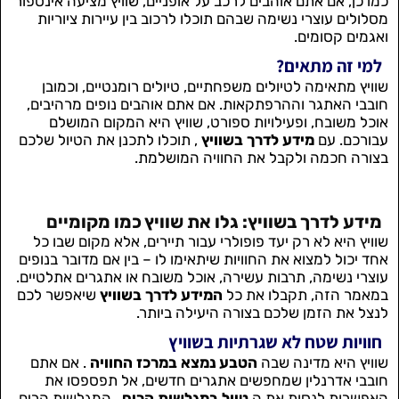
כמו כן, אם אתם אוהבים לרכב על אופניים, שוויץ מציעה אינספור
מסלולים עוצרי נשימה שבהם תוכלו לרכוב בין עיירות ציוריות
ואגמים קסומים.
למי זה מתאים?
שוויץ מתאימה לטיולים משפחתיים, טיולים רומנטיים, וכמובן
חובבי האתגר וההרפתקאות. אם אתם אוהבים נופים מרהיבים,
אוכל משובח, ופעילויות ספורט, שוויץ היא המקום המושלם
עבורכם. עם
מידע לדרך בשוויץ
, תוכלו לתכנן את הטיול שלכם
בצורה חכמה ולקבל את החוויה המושלמת.
מידע לדרך בשוויץ: גלו את שוויץ כמו מקומיים
שוויץ היא לא רק יעד פופולרי עבור תיירים, אלא מקום שבו כל
אחד יכול למצוא את החוויות שיתאימו לו – בין אם מדובר בנופים
עוצרי נשימה, תרבות עשירה, אוכל משובח או אתגרים אתלטיים.
במאמר הזה, תקבלו את כל
המידע לדרך בשוויץ
שיאפשר לכם
לנצל את הזמן שלכם בצורה היעילה ביותר.
חוויות שטח לא שגרתיות בשוויץ
שוויץ היא מדינה שבה
הטבע נמצא במרכז החוויה
. אם אתם
חובבי אדרנלין שמחפשים אתגרים חדשים, אל תפספסו את
האפשרות לנסות את ה
טיול במגלשות הרים
. המגלשות הרים