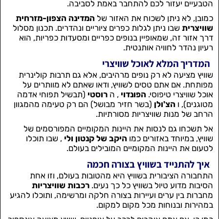
הטבעיים יעזור לכם להתחבר באמת לסביבה.
כמובן, לא ניתן לשכוח את האזור של
המדינה הצפון-מזרחית
שוויצרית
שבו ניתן לגלות כפרים ציוריים ונהדרים. תכנון מסלול
דרך אזור זה, שמאופיין בנופים כפריים ומסעדות כפריות, הוא
רעיון נהדר לחוויה אותנטית.
המדריך המלא לאוכל שוויצרי
שוויץ מציעה לא רק נופים מרהיבים, אלא גם תרבות קולינרית
מפותחת. אם אתם טסים לשוויץ, ודאו שאתם לא מוותרים על
אוכל שוויצרי טיפוסי.
הפונדוי
, ה
רוסטי
(תבשיל תפוחי אדמה
מטוגנים), ו
הצ'ולן
(בשר חזיר מבושל) הם רק טעימה מהמגוון
הרחב של מנות שוויצריות מסורתיות.
אל תשכחו גם לנסות את היינות המקומיים המפורסמים של
שוויץ, במיוחד באזורים כמו
היקב של קנטון ולי
, שבו תוכלו
לטעום את היינות המקומיים המובילים בעולם.
איך להתנייד בשוויץ בצורה חכמה
התחבורה הציבורית בשוויץ היא מהטובות בעולם, וזו אחת
הסיבות מדוע טיול בשוויץ כל כך נעים.
רכבות שוויצריות
מחברות בין ערים ועיירות בצורה חלקה ומרשימה, ותוכלו להגיע
במהירות ובנוחות מכל מקום למקום.