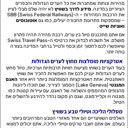
מהירות ונוחות שמחברות את כל הערים הגדולות והכפרים
הציוריים במדינה.
מידע לדרך בשוויץ
לא יהיה שלם מבלי לציין
את הרכבות המהירות – ה-SBB (Swiss Federal Railways)
– שמספקות פתרונות תחבורה יעילים, כמו גם
אוטובוסים
ואוניות שייט
.
אם אתם מתכננים טיול בין ערים, רכבת מהירה תהיה פתרון
מושלם. אל תשכחו לבדוק את כרטיסי ה-Swiss Travel Pass
שיאפשרו לכם לחסוך זמן וכסף ולטייל ברחבי המדינה בצורה
נוחה יותר.
אטרקציות מומלצות מחוץ לערים הגדולות
בעוד הערים בשוויץ מציעות חוויות תרבותיות וערכיות, טיול מחוץ
לערים הגדולות יעניק לכם את האפשרות להכיר את שוויץ
האותנטית. אחת האטרקציות המומלצות ביותר היא אזור
האגם
המגנטי
(Lake Geneva) הסמוך לציריך, שם תוכלו ליהנות
מהנופים המהממים והשלווה של האגם, עם עיירות קטנות כמו
מונטה ויו וקליירמונט, שגם הן מקום נהדר להירגע ולהשלים את
הטיול.
מסלולי הליכה וטיולי טבע בשוויץ
האלפים השוויצריים הם אחד מאזורי הטבע המרהיבים ביותר
בעולם. אם אתם חובבי טרקים וטיולי הליכה, אתם יכולים למצוא