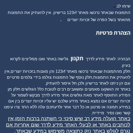
.
שימו לב
התמונות שבאתר נרכשו מאתר 123rf ברישיון. אין להעתיק את התמונות
מהאתר בשל הפרה של זכויות יוצרים
.
הצהרת פרטיות
תקנון
הבהרה: לאתר מידע לדרך
גלישה באתר ואנו ממליצים לקרוא
בעיון.
חלק מהתמונות שבאתר נרכשו מאתר 123rf והן מוגנות בזכויות יוצרים,אין
להעתיק את התמונות,חלק נוסף של התמונות צולמו בידי צלמים פרטיים
וגם הן ניתנו לאתר ברישיון ולכן חל איסור להעתיק.
באתר זה הושקעו מאמצים ומשאבים רבים לטובת כלל הגולשים חלק מן
המידע התווסף לאתר מאת גולשים.אתר מידע לדרך מבקש לשמור על
זכויות יוצרים אם נמצא באתר מידע שלכם יש עליו זכויות יוצרים בין אם
במידע תמונה או סרטון או כל דבר אחר ולדעתכם עלה ללא התר צרו עימנו
קשר ואנו נסיר
מיידית.
באתר הועלה מידע רב שיש סיכוי כי השתנה ברבות הזמן,אין
לכותבים באתר או לבעלי האתר מידע לדרך שום אחריות אם
נגרם לגולש באתר נזק כתוצאה משימוש במידע שבאתר.