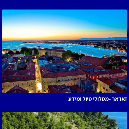
זאדאר -מסלולי טיול ומידע