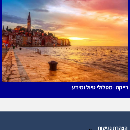
רייקה -מסלולי טיול ומידע
..
הצהרת נגישות