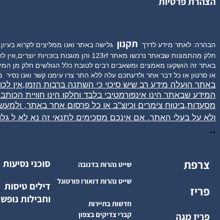
צהרת פרטיות
תקנון
בהרה: לאתר מידע לדרך
גלישה באתר ואנו ממליצים לקרוא בעיון.
תמונות שבאתר נרכשו מאתר 123rf והן מוגנות בזכויות יוצרים,אין להעתיק את התמונות,חלק נוסף של התמונות צולמו בידי צלמים פרטיים וגם הן ניתנו לאתר ברישיון ולכן חל איסור להעתיק.
תר זה הושקעו מאמצים ומשאבים רבים לטובת כלל הגולשים חלק מן המידע ה
 סרטון או כל דבר אחר ולדעתכם עלה ללא התר צרו עימנו קשר ואנו נסיר
מיי
אתר הועלה מידע רב שיש סיכוי כי השתנה ברבות הזמן,אין לכ
מידע שבאתר הינו אינפורמטיבי בלבד וחלקו הינו חוויית הכותב
סעדות,ביטוח צימרים וכיוצ"ב או כל פרסום אחר באתר, ולמעש
לא על בעלי האתר. אם אינכם מסכימים לתנאי זה נא לא ל
גלו
ש
צרפת
סוכני נסיעות
שייט נהרות בדנובה
שייט נהרות דואורו פורטוגל
דילים טיסות
פריז
וחבילות נופש