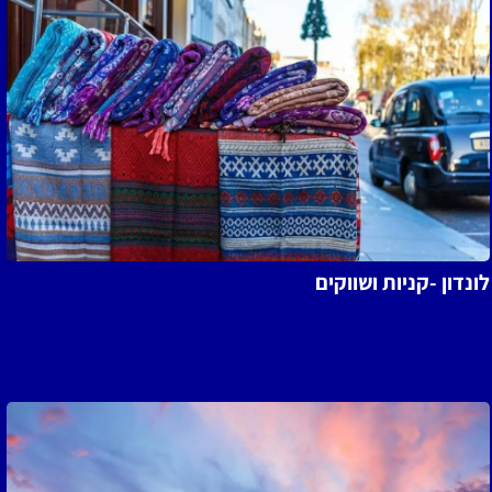
ונדון -קניות ושווקים