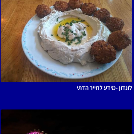
נדון -מידע לתייר הדתי
ל