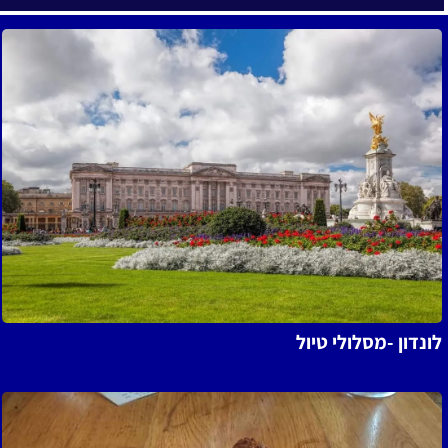
ל
נדון -מסלולי טיול