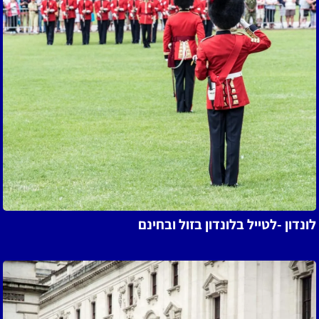
ל
ונדון -לטייל בלונדון בזול ובחינם