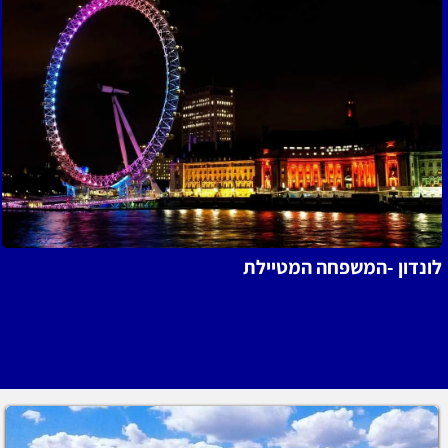
ל
נדון -המשפחה המטיילת