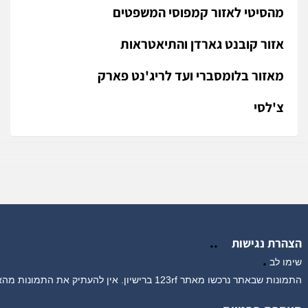
מהסיטי לאזור קמפוסי המשפטים
אזור קובנט גארדן והתיאטראות
מאזור בלומסברי ועד לריג'נט פארק
צ'לסי
..
צהרת נגישות
.
ימו לב
נות שבאתר נרכשו מאתר 123rf ברישיון. אין להעתיק את התמונות מהאתר בשל הפרה של זכויות יוצרים