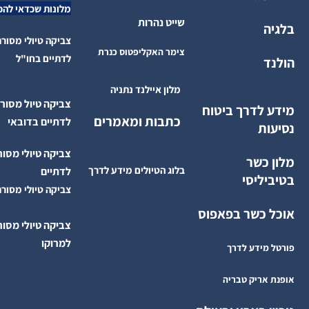
חדשות בתיירות
קברי צדיקים בצפון
פריז מגה
מלונות שכדאי להכיר
שייט נהרות
בלגיה
צביקה טיולי מסורת ט
צימר האקליפטוס כנרת
לדתיים בחו"ל
הולנד
מלון איילנד נתניה
צביקה טיול מסורת
מידע לדרך ביטוח
כתבות ומאמרים
לדתיים בדובאי
נסיעות
צביקה טיולי מסורת
מלון כשר
בלוג הטיולים מידע לדרך
לדתיים
בטיביליסי
צביקה טיולי מסורת 
אוכל כשר בפאפוס
צביקה טיולי מסורת
למרוקו
פורטל מידע לדרך
אופנת אריק טבריה