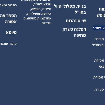
שכדאי להכיר,
כתבות ומאמ
בניית מסלולי טיול
סות
תיירות, חופשה,
בחו"ל
אירועים ופעילויות,
נופש
הספר אה
אטרקציות מוזיאונים
שייט נהרות
אסורה
וגלריות
י להכיר
הפלגה כשרה
טיוטא
מחיפה
 מסורת
קימור סוכנת
ים בחו"ל
 מסורת
באי
י מסורת
 מסורת