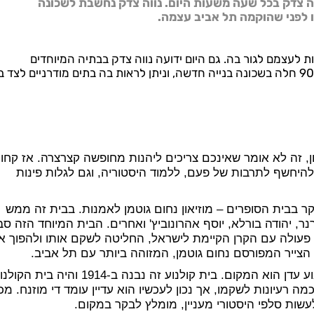
ווה צדק בכל שעה משעות היום. נווה צדק נחשבת לשכונה
ו לפני שהוקמה תל אביב עצמה.
 לעצמם לגור בה. גם היום ידועה נווה צדק בבתיה המיוחדים
והקטנים שבה השתכנו לא פעם אמנים רבים. בשנות ה-90 חלה בשכונה בנייה חדשה, וניתן לראות בה בתים מודרניים לצ
, זה לא אומר שאינכם צריכים ליהנות מחופשה קצרצרה. אז קחו
 להיחשף לתרבות של פעם, ללמוד היסטוריה, וגם לגלות פינות
קר בבית הסופרים – מוזיאון נחום גוטמן לאמנות. בבית זה ממש
נר, יהודה בורלא, יוסף אהרונוביץ' ואחרים. הבית המיוחד הזה סב
פעולה עם הקרן הקיימת לישראל, החליטה לשקם אותו ולהפוך או
ל הצייר המפורסם נחום גוטמן, המזוהה ביותר עם תל אביב.
אם אתם מעוניינים לראות בית קולנוע של פעם, קולנוע עדן הוא המקום. בית קולנוע זה נבנה ב-1914 והיה בית
 הוא נסגר ב-1974. מאז הוצעו כמה רעיונות לשקמו, אך נכון לעכשיו הוא עדיין עומד די מוזנח. מ
עשות סלפי היסטורי מעניין, מומלץ לבקר במקום.