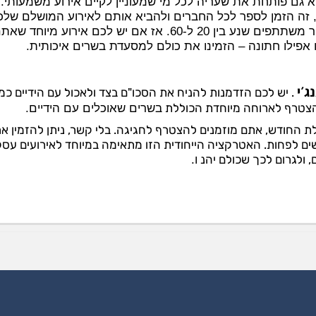
גם פותחת את שעריה לכל מי שמעוניין לקיים אירוע משמעותי. 
, זה הזמן לספר לכל החברים ולהביא אותם לאירוע המושלם שלכ
במסעדה. קיימת אפשרות לסגור את המסעדה למספר משתתפים שנע בין 20 ל-60. אז אם יש לכם אירוע מיוחד ש
או אפילו חתונה – הזמינו את כולם למסעדת בשרים איכותית.
ג׳י
.
יש לכם הזדמנות להניח את הסכו"ם בצד ולאכול עם הידיים כמו
להצטרף לארוחה מיוחדת הכוללת
בשרים שאוכלים עם הידיים.
לת החודש, אתם מוזמנים להצטרף לחגיגה. בלי קשר, ניתן להזמין א
 גם במסגרת אירוע, בתנאי שאתם מביאים 8 אנשים לפחות. האטרקציה הייחודית הזו מתאימה במיוחד לאירועים ע
 ולגרום לכך שכולם יהנ
ו.