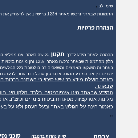
.
שימו לב
התמונות שבאתר נרכשו מאתר 123rf ברישיון. אין להעתיק את התמונות מהאתר בשל הפרה של זכויות יוצרים
הצהרת פרטיות
תקנון
הבהרה: לאתר מידע לדרך
גלישה באתר ואנו ממליצים ל
חלק מהתמונות שבאתר נרכשו מאתר 123rf והן מוגנות בזכויות יוצרים,אין להעתיק את התמונות,חלק נוסף של התמונות צולמו בידי צלמים פרטיים וגם הן ניתנו לאתר ברישיון ולכן חל איסור להעתיק.
באתר זה הושקעו מאמצים ומשאבים רבים לטובת כלל הגולשים ח
יוצרים בין אם במידע תמונה או סרטון או כל דבר אחר ולדעתכם 
באתר הועלה מידע רב שיש סיכוי כי השתנה ברבות ה
שבאתר.
המידע שבאתר הינו אינפורמטיבי בלבד וחלקו הינו חו
מלונות אטרקציות מסעדות,ביטוח צימרים וכיוצ"ב או
כאמור הינה על הגולש באתר ובעל העסק ולא על בעל
..
צרפת
סוכני נסי
שייט נהרות בדנובה