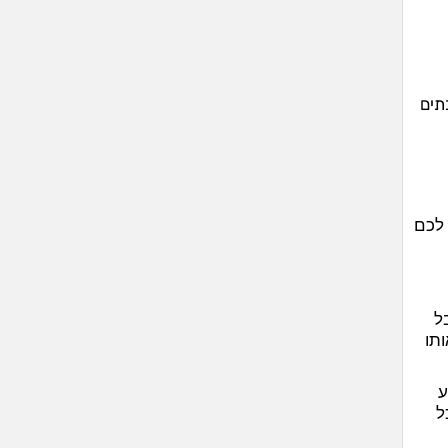
ד בתים
 לכם
ל
תו
 הקולנוע
כל