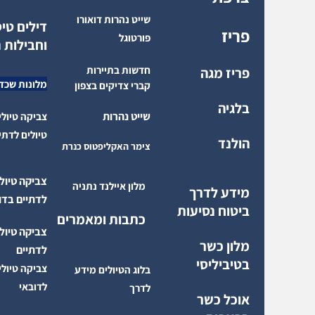
שייט נהרות דואורו
דילים טי
פריז
פורטוגל
וחבילות 
חדשות בתיירות
פריז מגה
מלונות שכדא
קברי צדיקים בצפון
בלגיה
שייט נהרות
צביקה טיולי
טיולים לדתי
הולנד
צימר האקליפטוס כנרת
צביקה טיול
מלון איילנד נתניה
מידע לדרך
לדתיים בדו
ביטוח נסיעות
כתבות ומאמרים
צביקה טיול
מלון כשר
לדתיים
בטיביליסי
צביקה טיולי
בלוג הטיולים מידע
לדובאי
לדרך
אוכל כשר