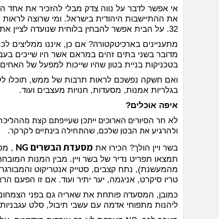
אי אפשר לדבר על נווה צדק מבלי להזכיר את אחד המ
את ההתיישבות היהודית בישראל. ומי שרוצה לראות ה
32. על הבית אפשר להבחין בלוחית שנועדה לציין את המקום.
מתעניינים בארכיטקטורה? אם כן, איננו ממליצים לכ
מדובר בשני בתים זהים במראם אשר היו שייכים בעב
בטכניקות בניית בטון שהיו שייכות למפעל של האחים 
ואם חשקה נפשכם לראות תרבות של ממש, תוכלו לקפוץ
בגלריות אמנות, מסעדות, חנויות מעצבים ועוד.
איפה אוכלים?
חר הסיורים הארוכים ייתכן שעייפתם קצת מההליכה
לא
ולהרגיע את הבטן שלכם, שהתחילה בינתיים לקרקר.
מסעדת הבשרים
בשר ויין הולך? הכירו את
NG
תמצאו תפריט נדיר של בשר ויין. מבין המנות המובחרו
מהמעשנת), נתח קצבים, סטייק אנטריקוט והמבורגרים.
טריו סיקרט, אניגמה, יער יתיר ועוד. אם זו הפעם 
כמובן, המסעדה פותחת את שאריה גם בפני הצמחוניים
ליהנות מתפוחי אדמה עם עשבי תיבול, סלט עגבניות צב