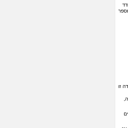
דד
מספר
במסעדה זו
,
ם