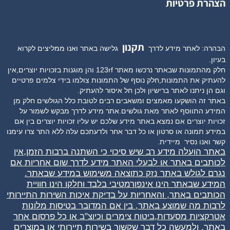
הצהרת פרטיות
תקנון
הבהרה: לאתר מידע לדרך
גלישה באתר ואנו ממליצים לקרוא
בעיון.
חלק מהתמונות שבאתר נרכשו מאתר 123rf והן מוגנות בזכויות יוצרים,אין
להעתיק את התמונות,חלק נוסף של התמונות צולמו בידי צלמים פרטיים
וגם הן ניתנו לאתר ברישיון ולכן חל איסור להעתיק.
באתר זה הושקעו מאמצים ומשאבים רבים לטובת כלל הגולשים חלק מן
המידע התווסף לאתר מאת גולשים.אתר מידע לדרך מבקש לשמור על
זכויות יוצרים אם נמצא באתר מידע שלכם יש עליו זכויות יוצרים בין אם
במידע תמונה או סרטון או כל דבר אחר ולדעתכם עלה ללא התר צרו עימנו
קשר ואנו נסיר
מיידית.
באתר הועלה מידע רב שיש סיכוי כי השתנה ברבות הזמן,אין
לכותבים באתר או לבעלי האתר מידע לדרך שום אחריות אם
נגרם לגולש באתר נזק כתוצאה משימוש במידע שבאתר.
המידע שבאתר הינו אינפורמטיבי בלבד וחלקו הינו חוויית
הכותבים באתר, והאחריות על בדיקת איכות השירות התיירותי
לרבות מה שמוצע באתר, בין אם המדובר בטיסות מלונות
אטרקציות מסעדות,ביטוח צימרים וכיוצ"ב או כל פרסום אחר
באתר, ולמעשה כל דבר שקשור בשירות תיירותי או במוצרים