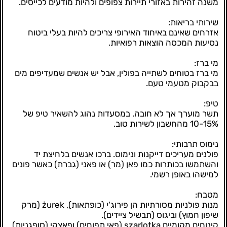
משנה זהירות באזורי תיירות צפופים ולהיות מודעים לכייסים.
שירותי בריאות:
אזרחים שאינם באיחוד האירופי צריכים להיות בעלי ביטוח
נסיעות המכסה הוצאות רפואיות.
מי ברז:
מי ברז בטוחים לשתייה בפולין, אבל יש אנשים שמעדיפים מים
בבקבוק מטעמי טעם.
טיפ:
תשר מוערך אך לא חובה. במסעדות נהוג להשאיר טיפ של
10-15% מהחשבון לשירות טוב.
נימוס תרבותי:
פולנים מעריכים דייקנות ונימוס. ברכו אנשים בלחיצת יד
והשתמשו בכותרות כמו פאן (מר) או פאני (גברת) כאשר פונים
למישהו באופן רשמי.
מטבח:
מנות פולניות מסורתיות הן פירוג'י (כופתאות), żurek (מרק
שיפון חמוץ) וביגוס (תבשיל ציידים).
קינוחים מקומיים szarlotka (פאי תפוחים) ופאצקי (סופגניות).