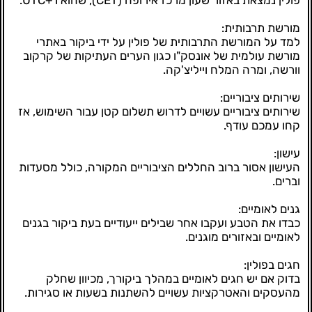
פולין נמצאת באזור שעון מרכז אירופה (CET), שהוא UTC+1.
מורשת תרבותית:
למד על המורשת התרבותית של פולין על ידי ביקור באתרי
מורשת עולמית של אונסק"ו כגון הערים העתיקות של קרקוב
וורשה, ומרה המלח וייליצ'קה.
שירותים ציבוריים:
שירותים ציבוריים עשויים לדרוש תשלום קטן עבור השימוש, אז
קחו עמכם עודף.
עישון:
העישון אסור ברוב החללים הציבוריים המקורה, כולל מסעדות
וברים.
גנים לאומיים:
כבדו את הטבע ועקבו אחר שבילים ייעודיים בעת ביקור בגנים
לאומיים ובאזורים מוגנים.
חגים בפולין:
בדוק אם יש חגים לאומיים במהלך ביקורך, מכיוון שחלק
מהעסקים והאטרקציות עשויים להשתנות בשעות או סגירות.