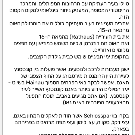
טיילו בעיר העתיקה עם הרחובות המפותלים, והמרכז
ההיסטורי המטופח, המעניק ניחוח בינלאומי למקום הקסום
הזה.
אתרים מעניינים בעיר העתיקה כוללים את הוהנזולרןהאוס
מהמאה ה-15.
את בית העירייה (Rathaus) מהמאה ה-16
ואת האוס זום רוזגרטן שכיום משמש כמוזיאון עם חפצים
מקומיים ואזוריים.
בתקופת ימי הביניים שימש כבית גילדת הקצבים.
ישנן מעבורות לרכב ולנוסעים, אשר פועלות בין קונסטנץ
לעיירת היין הרומנטית מירסבורג על החוף הצפוני של
האגם. אפשר לבקר באי הפרחים הסמוך Mainau בשייט -
יעד הטיולים הידוע ביותר באגם קונסטנץ השייך לעיר
קונסטנץ. (אם אתם מגיעים באביב, תוכלו התפעל
מהצבעונים הפורחים באי מינאו).
בקרו בSchlosspark אשר הודות לאקלים המתון באגם,
עצי דקל, סקויה, עצי לימון ועצי תפוז מרהיבים בפריחתם
בפארק.