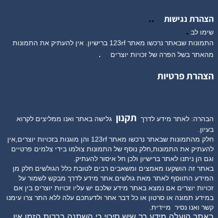
..
הצהרת נגישות
.
שימו לב
התמונות שבאתר נרכשו מאתר 123rf ברישיון. אין להעתיק את התמונות
מהאתר בשל הפרה של זכויות יוצרים
.
הצהרת פרטיות
תקנון
הבהרה: לאתר מידע לדרך
גלישה באתר ואנו ממליצים לקרוא
בעיון.
חלק מהתמונות שבאתר נרכשו מאתר 123rf והן מוגנות בזכויות יוצרים,אין
להעתיק את התמונות,חלק נוסף של התמונות צולמו בידי צלמים פרטיים
וגם הן ניתנו לאתר ברישיון ולכן חל איסור להעתיק.
באתר זה הושקעו מאמצים ומשאבים רבים לטובת כלל הגולשים חלק מן
המידע התווסף לאתר מאת גולשים.אתר מידע לדרך מבקש לשמור על
זכויות יוצרים אם נמצא באתר מידע שלכם יש עליו זכויות יוצרים בין אם
במידע תמונה או סרטון או כל דבר אחר ולדעתכם עלה ללא התר צרו עימנו
קשר ואנו נסיר
מיידית.
באתר הועלה מידע רב שיש סיכוי כי השתנה ברבות הזמן,אין