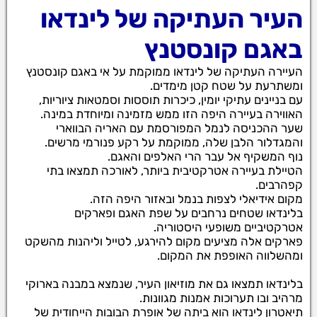
העיר העתיקה של לינדאו
באגם קונסטנץ
העיירה העתיקה של לינדאו ממוקמת על אי באגם קונסטנץ
ומשתרעת על שטח קטן מימדים.
עם בניינים עתיקי יומין, כיכרות תוססות וסמטאות ציוריות,
האווירה בעיירה היפה הזו ממש מזמינה ומיוחדת במינה.
שער ההכניסה לנמל המפורסמת עם האריה הבווארי
והמגדלור הלבן שלה, ממוקמת על רקע פנורמי מרשים.
נוף המשקיף אל עבר הרי האלפים והאגם.
הטיילת בעיירה אטרקטיבית ביותר, לאורכה תמצאו בתי
קפהרבים.
מקום אידיאלי לצפות בנמל ובאזור היפה הזה.
בלינדאו שטחים נרחבים על שפת האגם ופארקים
אטרקטיביים משופעי היסטוריה.
פארקים אלה מציעים מקום להירגע, לטייל וליהנות מהשקט
ומהשלווה האופפת את המקום.
בלינדאו תמצאו גם את מוזיאון העיר, שנמצא במבנה בארוקי
מרהיב ובו תערוכות אמנות מגוונות.
תיאטרון לינדאו הוא ביתה של אופרת הבובות הייחודית של