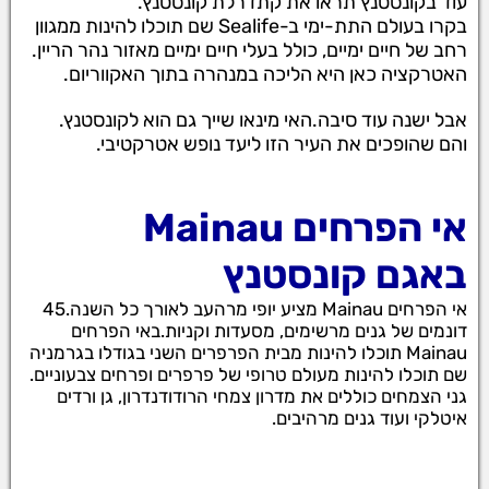
עוד בקונסטנץ תראו את קתדרלת קונסטנץ.
בקרו בעולם התת-ימי ב-Sealife שם תוכלו להינות ממגוון
רחב של חיים ימיים, כולל בעלי חיים ימיים מאזור נהר הריין.
האטרקציה כאן היא הליכה במנהרה בתוך האקווריום.
אבל ישנה עוד סיבה.האי מינאו שייך גם הוא לקונסטנץ.
והם שהופכים את העיר הזו ליעד נופש אטרקטיבי.
אי הפרחים Mainau
באגם קונסטנץ
אי הפרחים Mainau מציע יופי מרהעב לאורך כל השנה.45
דונמים של גנים מרשימים, מסעדות וקניות.באי הפרחים
Mainau תוכלו להינות מבית הפרפרים השני בגודלו בגרמניה
שם תוכלו להינות מעולם טרופי של פרפרים ופרחים צבעוניים.
גני הצמחים כוללים את מדרון צמחי הרודודנדרון, גן ורדים
איטלקי ועוד גנים מרהיבים.