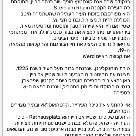
בנקודה שבה אגם קונסטנץ הופך שוב לנהר הריין, ממוקמת
לה העיירה הקטנה Stein am Rhein.
היא מפורסמת בזכות העיר העתיקה שהשתמרה היטב
הכוללת חזיתות מצוירות ובתים חצי עץ.
שטיין אם ריין היא עיירה קטנה ותוססת ומקסימה מאוד.
בין האתרים ניתן למצוא את מנזר סנט ג'ורג'ן, אחד ממתחמי
המנזרים השמורים ביותר מימי הביניים.
מוזיאון לינדוורם המציג את חיי הבורגנות והחקלאות מהמאה
ה-19.
את קבוצת האיים Werd.
טירת הוהנקלינגן, שנבנתה גבוה מעל העיר בשנת 1225,
מציגה את ההיסטוריה הצבעונית של שטיין אם ריין.
כאן נמצא בית התפילה העתיק ביותר בקנטון שפהאוזן,
כנסייה המוקדשת ליוחנן המטביל, שנבנה במאה ה-3
לספירה.
אין להחמיץ את כיכר העירייה, הרטהאוסלאץ ובתיה מצוירים
המרהיבים.
היהלום של כתר שטיין אם ריין הוא Rathausplatz - כיכר
העירייה - שהיקפו מלא בבתים ישנים עם חזיתות מצוירות
בצורה מרהיבות. לכל בניין מבנה ארכיטקטוני שונה, והנושאים
והצבעים של ציורי הקיר משתנים.