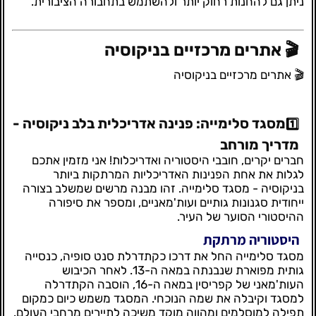
ניתן גם להחנות רחוק יותר ולהשתמש בתחבורה הציבורית.
🎬 אתרים מרכזיים בניקוסיה
🎬 אתרים מרכזיים בניקוסיה
מסגד סלימייה: פנינה אדריכלית בלב ניקוסיה -
1️⃣
מדריך מורחב
חברים יקרים, חובבי היסטוריה ואדריכלות! אני מזמין אתכם
לגלות את אחת הפנינות האדריכליות המרתקות ביותר
בניקוסיה - מסגד סלימייה. זהו מבנה מרשים שמשלב בצורה
ייחודית סגנונות גותיים ועות'מאניים, ומספר את סיפורה
ההיסטורי הסוער של העיר.
היסטוריה מרתקת
מסגד סלימייה החל את דרכו כקתדרלת סנט סופיה, כנסייה
גותית מפוארת שנבנתה במאה ה-13. לאחר הכיבוש
העות'מאני של קפריסין במאה ה-16, הוסבה הקתדרלה
למסגד וקיבלה את שמה הנוכחי. המסגד משמש כיום כמקום
תפילה למוסלמים ומהווה מוקד משיכה לתיירים מרחבי העולם.