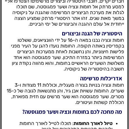
חברים יקרים, חובבי היסטוריה וביצורים מרשימים! הצטרפו אליי
למסע מרתק אל חומות ונציה ושער פמגוסטה, שם תוכלו
לגלות את מערכת הביצורים המרשימה שהגנה על ניקוסיה
במשך מאות שנים. זהו אתר היסטורי מרתק שמציע הצצה
ייחודית אל עולם ההגנה והביצורים של ימי הביניים.
היסטוריה של הגנה וביצורים
חומות ונציה נבנו במאה ה-16 על ידי הוונציאנים, ששלטו
בקפריסין באותה תקופה. החומות נועדו להגן על העיר מפני
פלישות חיצוניות, והן נחשבות לאחת ממערכות הביצורים
המרשימות ביותר במזרח התיכון. שער פמגוסטה הוא אחד
משלושת השערים הראשיים בחומות, והוא מהווה נקודת ציון
חשובה בהיסטוריה של ניקוסיה.
אדריכלות מרשימה
חומות ונציה בנויות בצורה מעגלית, וכוללות 11 מצודות ו-3
שערים. החומות עשויות אבן גיר, והן מתנשאות לגובה של כ-15
מטרים. שער פמגוסטה הוא שער מרשים עם חזית מפוארת,
הכוללת קשתות ועיטורים.
מה מחכה לכם בחומות ונציה ושער פמגוסטה?
טיול לאורך החומות
: תוכלו לטייל לאורך החומות
וליהנות מהנופים המרהיבים של העיר.