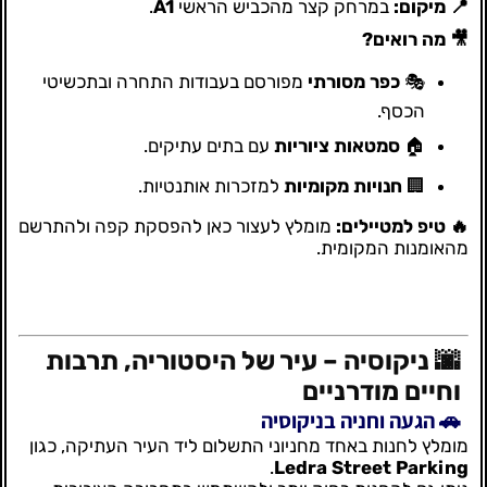
📍 מיקום:
במרחק קצר מהכביש הראשי
A1
.
🎥 מה רואים?
🎭
כפר מסורתי
מפורסם בעבודות התחרה ובתכשיטי
הכסף.
🏠
סמטאות ציוריות
עם בתים עתיקים.
🏢
חנויות מקומיות
למזכרות אותנטיות.
🔥 טיפ למטיילים:
מומלץ לעצור כאן להפסקת קפה ולהתרשם
מהאומנות המקומית.
🌆 ניקוסיה – עיר של היסטוריה, תרבות
וחיים מודרניים
🚗 הגעה וחניה בניקוסיה
מומלץ לחנות באחד מחניוני התשלום ליד העיר העתיקה, כגון
.
Ledra Street Parking