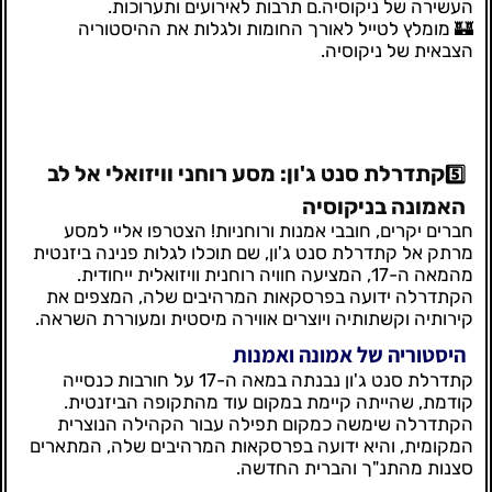
העשירה של ניקוסיה.ם תרבות לאירועים ותערוכות.
🏰 מומלץ לטייל לאורך החומות ולגלות את ההיסטוריה
הצבאית של ניקוסיה.
קתדרלת סנט ג'ון: מסע רוחני וויזואלי אל לב
5️⃣
האמונה בניקוסיה
חברים יקרים, חובבי אמנות ורוחניות! הצטרפו אליי למסע
מרתק אל קתדרלת סנט ג'ון, שם תוכלו לגלות פנינה ביזנטית
מהמאה ה-17, המציעה חוויה רוחנית וויזואלית ייחודית.
הקתדרלה ידועה בפרסקאות המרהיבים שלה, המצפים את
קירותיה וקשתותיה ויוצרים אווירה מיסטית ומעוררת השראה.
היסטוריה של אמונה ואמנות
קתדרלת סנט ג'ון נבנתה במאה ה-17 על חורבות כנסייה
קודמת, שהייתה קיימת במקום עוד מהתקופה הביזנטית.
הקתדרלה שימשה כמקום תפילה עבור הקהילה הנוצרית
המקומית, והיא ידועה בפרסקאות המרהיבים שלה, המתארים
סצנות מהתנ"ך והברית החדשה.