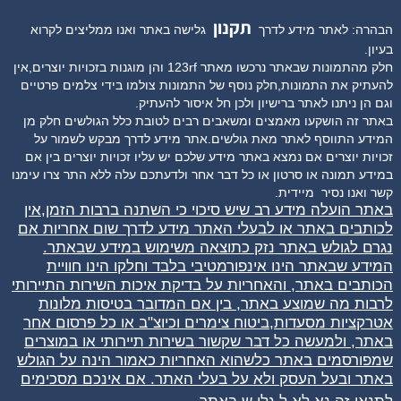
תקנון
הבהרה: לאתר מידע לדרך
גלישה באתר ואנו ממליצים לקרוא
בעיון.
חלק מהתמונות שבאתר נרכשו מאתר 123rf והן מוגנות בזכויות יוצרים,אין
להעתיק את התמונות,חלק נוסף של התמונות צולמו בידי צלמים פרטיים
וגם הן ניתנו לאתר ברישיון ולכן חל איסור להעתיק.
באתר זה הושקעו מאמצים ומשאבים רבים לטובת כלל הגולשים חלק מן
המידע התווסף לאתר מאת גולשים.אתר מידע לדרך מבקש לשמור על
זכויות יוצרים אם נמצא באתר מידע שלכם יש עליו זכויות יוצרים בין אם
במידע תמונה או סרטון או כל דבר אחר ולדעתכם עלה ללא התר צרו עימנו
קשר ואנו נסיר
מיידית.
באתר הועלה מידע רב שיש סיכוי כי השתנה ברבות הזמן,אין
לכותבים באתר או לבעלי האתר מידע לדרך שום אחריות אם
נגרם לגולש באתר נזק כתוצאה משימוש במידע שבאתר.
המידע שבאתר הינו אינפורמטיבי בלבד וחלקו הינו חוויית
הכותבים באתר, והאחריות על בדיקת איכות השירות התיירותי
לרבות מה שמוצע באתר, בין אם המדובר בטיסות מלונות
אטרקציות מסעדות,ביטוח צימרים וכיוצ"ב או כל פרסום אחר
באתר, ולמעשה כל דבר שקשור בשירות תיירותי או במוצרים
שמפורסמים באתר כלשהוא האחריות כאמור הינה על הגולש
באתר ובעל העסק ולא על בעלי האתר. אם אינכם מסכימים
.