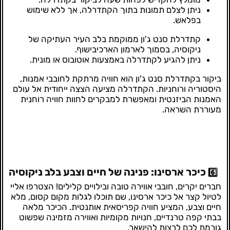
ניתן לצלם תמונות בתוך הקתדרלה, אך ללא שימוש
בפלאש.
קתדרלת סנט ג'ון ממוקמת בלב העיר העתיקה של
ניקוסיה, בסמוך לארמון הארכיבישוף.
ניתן להגיע לקתדרלה באמצעות אוטובוס או מונית.
ביקור בקתדרלת סנט ג'ון הוא חוויה מרתקת לחובבי אמנות,
היסטוריה ורוחניות. הקתדרלה מציעה הצצה ייחודית אל עולם
האמנות הביזנטית ומאפשרת למבקרים לחוות חוויה רוחנית
מעוררת השראה.
כיכר ארסינו: פנינה של חיים וצבע בלב ניקוסיה
6️⃣
חברים יקרים, חובבי אווירה טובה ובילויים קלילים! הצטרפו אליי
לטיול קצר אל כיכר ארסינו, שם תוכלו לגלות מקום קסום, מלא
חיים וצבע, המציע חוויה קפריסאית אותנטית. הכיכר מלאה
בבתי קפה טרנדיים, חנויות מקומיות ואווירה מזמינה שפשוט
גורמת לכם לרצות להישאר.