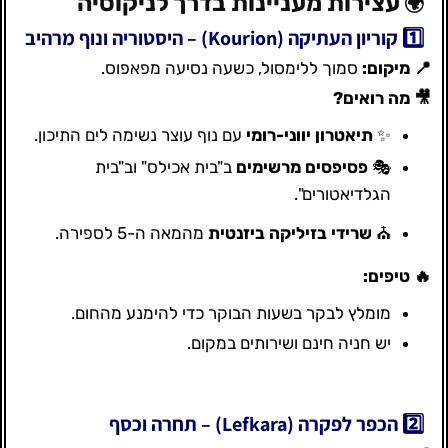
עצירות מעניינות בדרך לניקוסיה
🌍
1️⃣ קוריון העתיקה (Kourion) – היסטוריה ונוף מרהיב
📍 מיקום:
סמוך ללימסול, כשעה נסיעה מפאפוס.
🎥 מה רואים?
✨
תיאטרון יווני-רומי
עם נוף עוצר נשימה לים התיכון.
🎭
פסיפסים מרשימים
ב"בית אכילס" וב"בית
הגלדיאטורים".
⛪
שרידי בזיליקה ביזנטית
מהמאה ה-5 לספירה.
🔥 טיפים:
מומלץ לבקר בשעות הבוקר כדי להימנע מהחום.
יש חניה חינם ושירותים במקום.
2️⃣ הכפר לפקרה (Lefkara) – תחרה וכסף