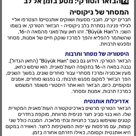
2️⃣
הבזאר הטורקי: מסע בזמן אל לב
המסחר של ניקוסיה
חברים יקרים, חובבי מסעות ושווקים אותנטיים! הצטרפו אליי
לגילוי פנינה נסתרת בלב ניקוסיה - הבזאר הטורקי, או בשמו
השני, ה"Büyük Han". זהו חאן עות'מאני מהמאה ה-16,
שהשתמר להפליא והפך למרכז שוקק חיים של אמנות, מסחר
ומפגש תרבויות.
היסטוריה של מסחר ותרבות
הבזאר הטורקי, הידוע גם בשם "Büyük Han" (החאן הגדול),
נבנה במאה ה-16 בתקופה העות'מאנית. הוא שימש כחאן,
מעין אכסניה ומרכז מסחרי עבור סוחרים שונים. במשך השנים,
הפך הבזאר למקום מפגש תרבותי, בו נפגשו סוחרים, אמנים
ומקומיים. כיום, הבזאר הוא אתר היסטורי משומר המשמש
כמרכז תרבות, אמנות ומסחר.
אדריכלות אותנטית
הבזאר הטורקי מרשים בארכיטקטורה העות'מאנית המקורית
שלו. הוא בנוי סביב חצר פנימית מרווחת, מוקפת בחדרים
קטנים ששימשו בעבר כחנויות ובתי מלאכה. המבנה כולל שני
קומות, עם מרפסות עץ יפות המשקיפות לחצר. האווירה במקום
היא אותנטית וקסומה, כאילו חזרתם אחורה בזמן.