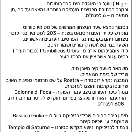
Niger ) שעל פי האגדה הינו קבר רומולוס.
ובקבר הכתובת הלטינית העתיקה ביותר שנמצאה עד כה ,מן
המאה ה – 6 לפנה"ס.
בסמוך נמצא שער הניצחון המרשים של סטימיו סוורוס
מוקדש על ידי העם והסנאט בשנת – 203 לסטימיו ובניו לזכר
ניצחונותיהם בקרבות נגד הפרסים, הערבים והאשורים.
השער בנוי משלושה קימורים ושמור היטב.
לידו אומבילקוס אורביס –I`Umbilicus Urbis (טבור העיר )
בסיס עגול אשר ציין את מרכז העיר.
משמאל לשער קיר מאבן סיד.
שריד של בימת הנואמים.
המבנה נקרא רוסטרה – Rostra על שם חרטומי ספינות האויב
שהובסו בקרבות והוצגו למזכרת.
ממול כיכר הפורום ניצב עמוד הפוקה – Colonna di Foca
זהו העמוד האחרון שהוצג בפורום והוקדש לקיסר מן המזרח ב
– 608 לפנה"ס.
מימין כיכר הפורום שרידי בזיליקה ג"וליה – Basilica Giulia
שהוקמה ע"י יוליוס קיסר.
בצמוד לבזיליקה נישא מקדש סטורנו – Tempio di Saturno