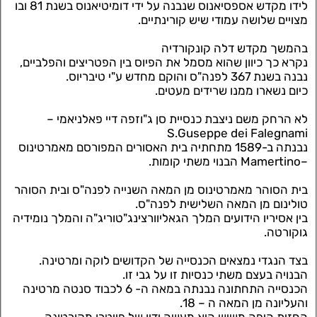
לידו מקדש אספסיאנוס שנבנה על ידי דומיטיאנוס בשנת 81 ובו
מצויים שלושה עמודי שיש קורינתיים.
בהמשך מקדש דלה קונקורדיה
נקרא כך כיוון שהוא מסמל את הפיוס בין הפטריצים והפלביים,
נבנה בשנת 367 לפנה"ס והוקם מחדש ע"י טיבריוס.
כיום נשארו ממנו שרידים מעטים.
לא הרחק משם ניצבת כנסיית סן ג"וזפה דיי פאלניאמי –
S.Guseppe dei Falegnami
נבנתה ב-1589 מתחתיה בית האסורים המפורסם מאמרטינוס
–Mamertino הבנוי משתי קומות.
בית הסוהר מאמרטינוס מן המאה השנייה לפנה"ס ובית הסוהר
טולינום מן המאה השלישית לפנה"ס.
בין אסיריו הידועים המלך הגאליוורצינג"טוריג"ה והמלך נומידיה
גוקורטה.
בצד הנגדי נמצאים הכנסייה של הקדושים לוקה ומרטינה.
הבנויה בעצם משתי כנסיות זו על גבי זו.
הכנסייה התחתונה נבנתה במאה ה- 6 לכבוד סנטה מרטינה
והעליונה מן המאה ה – 18.