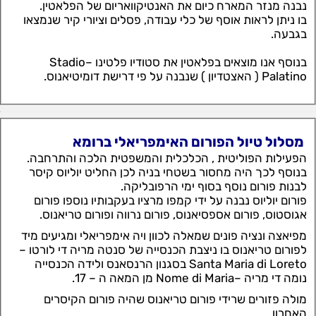
נבנה מנזר המארח כיום את האנטיקוואריום של הפלאטין.
בו ניתן לראות אוסף של כלי עבודה, פסלים וציורי קיר שנמצאו
בגבעה.
בנוסף אנו מוצאים בפלאטין את סטודיו פלטינו –Stadio
Palatino ( האצטדיון ) שנבנה על פי דרישת דומיטיאנוס.
מסלול טיול הפורום האימפריאלי ברומא
הפעילות הפוליטית , הכלכלית והמשפטית הלכה והתרחבה.
בנוסף לכך היה מחסור בשטחי בניה לכן החליט יוליוס קיסר
לבנות פורום נוסף בסוף ימי הרפובליקה.
פורום יוליוס נבנה על ידי קמפו מרציו בעקבותיו נוספו פורום
אגוסטוס, פורום אספסיאנוס, פורום נרווה ופורום טריאנוס.
מפיאצה ונציה פונים שמאלה לכוון ויה אימפריאלי ומגיעים מיד
לפורום טריאנוס בו ניצבת הכנסייה של סנטה מריה די לורטו –
Santa Maria di Loreto בסגנון הרנסאנס ולידה הכנסייה
נומה די מריה –Nome di Maria מן המאה ה – 17.
מולה פזורים שרידי פורום טריאנוס שהיה פורום הקיסרים
האחרון.