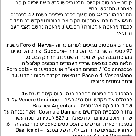
קיסר – ברוטוס וקסיוס. הללו ביקשו לרשת את יוליוס קיסר
לאחר שהתנקשו בחייו.
הם נלחמו נגד אגוסטוס אך בקרב פיליפה בשנת 42 לפנה"ס
מצאו את מותם. אגוסטוס הקים את הפורום ומקדש רב ממדים
לכבוד מראטה אולטורה ( הכובש ). מראטה נחשב לאבי העם
הרומאי.
מפורום אגוסטוס מגיעים לפורום נרווה –Foro di Nerva משנת
97 לספירה שחיבר בין הסובורה –Subbura ופורום הקיסרים
במרכזו נבנה מקדש מינרווה שממנו נותר רק הבסיס.
הלאה משם נמצאים שרידי העמודים המכונים קולונצ"ה
Colonnacce" ". מפורום הפאצ"ה או אספסיאנוס – Foro dela
Pace o di Vespasiano הנמצאים בקרבת מקום נותרו שער
וכמה עמודים פזורים.
במרכז כיכר הפורום הרחבה בנה יוליוס קיסר בשנת 46
לפנה"ס את מקדש ונוס גניטרציה – Venere Genitrice על ידו
שרידי בזיליקה ארגנטריה –Basilica Argentaria .
נחזור לכנסיית הקדושים Cosma e Damiano , אשר נבנתה על
שרידי אולם בפורום דלה פאצ'ה ב 527 לספירה. תוכה עשוי
בסגנון הבארוק ומרשימים הפסיפסים באפסיס מן המאה ה – 6.
לאחריו נמצאים שרידי הבזיליקה של מסנציו – Basilica di