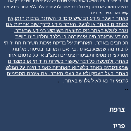
זכויות יוצרים אם נמצא באתר מידע שלכם יש עליו זכויות יוצרים בין אם
במידע תמונה או סרטון או כל דבר אחר ולדעתכם עלה ללא התר צרו עימנו
קשר ואנו נסיר
מיידית.
באתר הועלה מידע רב שיש סיכוי כי השתנה ברבות הזמן,אין
לכותבים באתר או לבעלי האתר מידע לדרך שום אחריות אם
נגרם לגולש באתר נזק כתוצאה משימוש במידע שבאתר.
המידע שבאתר הינו אינפורמטיבי בלבד וחלקו הינו חוויית
הכותבים באתר, והאחריות על בדיקת איכות השירות התיירותי
לרבות מה שמוצע באתר, בין אם המדובר בטיסות מלונות
אטרקציות מסעדות,ביטוח צימרים וכיוצ"ב או כל פרסום אחר
באתר, ולמעשה כל דבר שקשור בשירות תיירותי או במוצרים
שמפורסמים באתר כלשהוא האחריות כאמור הינה על הגולש
באתר ובעל העסק ולא על בעלי האתר. אם אינכם מסכימים
.
לתנאי זה נא לא ל
גלו
ש באתר
.
..
צרפת
פריז