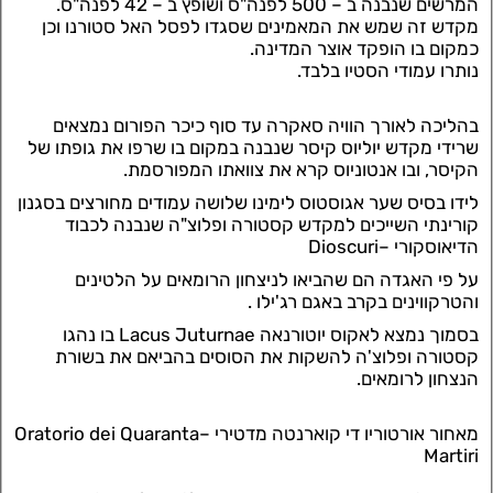
המרשים שנבנה ב – 500 לפנה"ס ושופץ ב – 42 לפנה"ס.
מקדש זה שמש את המאמינים שסגדו לפסל האל סטורנו וכן
כמקום בו הופקד אוצר המדינה.
נותרו עמודי הסטיו בלבד.
בהליכה לאורך הוויה סאקרה עד סוף כיכר הפורום נמצאים
שרידי מקדש יוליוס קיסר שנבנה במקום בו שרפו את גופתו של
הקיסר, ובו אנטוניוס קרא את צוואתו המפורסמת.
לידו בסיס שער אגוסטוס לימינו שלושה עמודים מחורצים בסגנון
קורינתי השייכים למקדש קסטורה ופלוצ"ה שנבנה לכבוד
הדיאוסקורי –Dioscuri
על פי האגדה הם שהביאו לניצחון הרומאים על הלטינים
והטרקווינים בקרב באגם רג'ילו .
בסמוך נמצא לאקוס יוטורנאה Lacus Juturnae בו נהגו
קסטורה ופלוצ'ה להשקות את הסוסים בהביאם את בשורת
הנצחון לרומאים.
מאחור אורטוריו די קוארנטה מדטירי –Oratorio dei Quaranta
Martiri