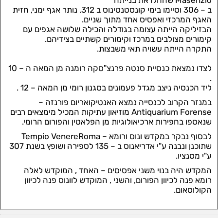
Masenzio שהחלו את בנייתה
ב – 306 וסיימו בימי קונסטנטינוס ב 312. נותר אגף ימני, חזית
האגף המרכזי ואפסיס אחד מתוך שניים.
הבזיליקה הייתה עצומה בגודלה והכילה שלושה אגפים עם
קימורים מצולבים במרכז וקימורים קשתיים בצידיהם.
התקרה הייתה עשויה תאי משבצות.
לצדו נמצאת כנסיית סנטה פרנצ"סקה רומנה מן המאה ה – 10
.
ליד הכנסיה ניצב מגדל פעמונים בסגנון רומי מן המאה – 12 .
במנזר הקרוב לכנסייה נמצא האנטיקואריום פורנזה –
Antiquarium Forense מוזיאון עתיקות המכיל מימצאים רבים
שנאספו בחפירות ארכיאולוגיות מן הפלאטין והפורום הרומי.
לבסוף נבקר במקדש ונוס ורומא – Tempio VenereRoma
שתוכנן ונבנה ע"י אדריאנוס ב – 135 לספירה ושופץ בשנת 307
ע"י מסנציו.
המקדש היה בנוי משני אפסיסים – האחד , המוקדש לאלה
רומא פנה לכיוון הפורום, והשני , המוקדש לוונוס פנה לכיוון
הקולוסאום.