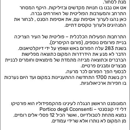
מנת לסחור.
אט אט נבנו בו חנויות מקדשים ובזיליקות. היקף המסחר
התרחב והמעורבות הפוליטית של האזרחים גברה.
כאן נהגו לערוך אסיפות עם, את אסיפות הסנט , לבחור את
המנהיגים ולערוך טקסים דתיים.
התרחבות הפעילות הכלכלית – פוליטית של העיר הצריכה
בניית פורומים נוספים, (פורום הקיסרים).
בשנת 283 עלה הפורום באש ושופץ על ידי דיוקלטיאנוס.
הדבר לא מנע את הידרדרות המקום כתוצאה מפלישות
הברברים וכתוצאה מביזה מתמדת של מימצאים וחומרים לבניית
מבצרים ומבנים פרטיים.
לבסוף הפך הפורום לכר מרעה.
רק בשנת 1700 התחדשה ההתעניינות במקום ועד היום נערכות
בו חפירות ארכיאולוגיות.
המונומנט הראשון הנגלה לעינינו מהקמפידוליו הוא פורטיקו
דלי די קונסנטי – Portico degli Cconsenti
נמצא מתחת לטבולדיוס , ואשר הכיל 12 פסלי אלים רומיים.
מן המקום לא נותרו אלא שרידי עמודים.