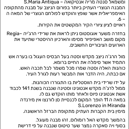
ומשמאל סנטה מריה אנטיקואה – S.Maria Antiqua
המבנה הנוצרי העתיק ביותר בפורום הניצב על מבנה מהתקופה
האימפריאלית אשר שופץ והוקדש לפולחם הנוצרי של המאה ה
– 6.
ראויים לציון ציורי הקיר המקשטים את הקירות.
בחזרה משער אוגוסטוס ניתן לראות את שרידי הרג'יה –Regia
מקום מושב האפיפיור מסימו והארכיון ההיסטרי שתיעד את
הארועים הציבוריים החשובים.
מול הרג'ה ניצב מקדש וסטה בעל הבסיס העגול בו בערה אש
התמיד אשר סימלה את החיים ברומא.
כוהנות האלה וסטה שמרו מכל משמר לבל תכבה האש.
אם כבתה, היה הדבר אות המבשר רעות לגורל העיר.
על ידו שרידי בית הווסטליות בו התגוררו הכוהנות.
ממול לרג'ה מקדש אנטונינו וסטינה שנבנה בשנת 141 לכבוד
אשת אנטונינו פיוס ולאחר מותו הוקדש גם לו.
במאה ה 11 הופך המקום לכנסיית סן לורנצו אין מירנדה
S.Lorenzo in Miranda
מימין בית הקברות העתיק מתקופת הברזל הראשונה.
בהמשך מקדש האל רומולוס, זהו מבנה מעוגל.
בסוף ויה סאקרה נמצר שער טיטוס שנבנה על פי דרישת