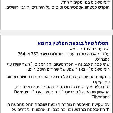
דומיטיאנוס בנוי מקימור אחד.
הוקדש לניצחון אספסיאנוס וטיטוס על היהודים וחורבן ירושלים.
מסלול טיול בגבעת הפלטין ברומא
הגבעה בה צמחה רומא.
על פי האגדה נוסדה על ידי רומולוס בשנת 753 או 754
לפנה"ס.
שתי פסגות לגבעה – הפלאטיניום והג'רמלוס, ( אשר יושרו ע"י
רומיטיאנוס ) , באזור שפע של שרידים היסטוריים.
בתקופת הרפובליקה בנו על הגבעה את בתיהם דמויות בולטות
כמו קיקרו.
נבנו עליה מקדשים רבים ובתקופת הקיסרות גם ארמונות,
הראשון שבהם של טיבריוס " דומוסטיבריאנה" – Domus
Tiberiana.
עם שקיעת האימפריה נותרה הגבעה שוממה,החל מהמאה ה
11 התאכלסה מחדש. נבנו בה כנסיות, ארמונות ומנזרים על