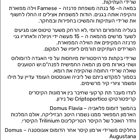
שרידי העתיקות.
במאה ה- 16 בנתה משפחת פרנזה – Farnese וילה מפוארת
והקיפה אותה בגנים. הודות למשפחת אצילים זו החלו לחשוף
את שרידי העתיקות והמשיכו בחפירות ובמחקר.
בעליה מהפורום הרומי ,לא הרחק משער טיטוס אנו מגיעים
לשער מרשים מהמאה ה – 15 מעשה ידי ויניולה ולאחריו גני
פרנזה המקיפים את הווילה המפוארת.
השרידים העתיקים תורמים ליופיו של המקום.
שרידי בקתות פרהיסטוריות מיוחסות על פי האגדה לרומולוס
ושתי בארות מים מן המאה החמישית לפנה"ס.יש הטוענים
שאלה שרידי החומה שהקיפה את רומא.
בסמוך למקדש ביתם של ליביה ואגוסטוס העומד עדיין על תילו
ומשמר ציורי קיר מרשימים.
לצדו מעבר תת קרקעי שחיבר בין ארמונות הקיסרים
קריפטורטיקו Criptoportico של נירון.
בהמשך דומוס פלאביה – Domus Flavia
הארמון המפואר ממנו נשמרו היטב הבזיליקה, אולם המלכות
וחדר האוכל של הקיסר הטריקלינוס Trilinium הקיסרי.
בחלקים משרידי ארמון קיסר אחר הדומוס אוגוסטנה – Domus
Augustana