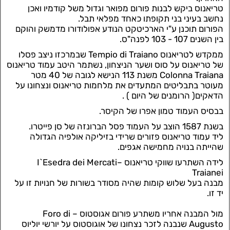
טריאנוס ביקש לבנות פורום מפואר וגדול משל קודמיו ואכן
נחשב בעיני בני תקופתו כאחד מפלאי תבל.
הפורום תוכנן ע"י הארכיטקט הנודע אפולודורו מדמשק והוקם
בין השנים
107 - 103 לפנה"ס.
ממקדש לטריאנוס Tempio di Traiano שבמרכזו ניצב פסלו
של טריאנוס על סוס ושער הניצחון, נשתמר היטב עמוד טריאנוס
Colonna Traiana משנת 113 הנישא לגובה של 40 מטר
מעוטר בתבליטים המתעדים את מלחמות טריאנוס ונצחונו על
הדאקים( הרומנים של היום ) .
בבסיס העמוד טמון אפרו של הקיסר.
בשנת 1587 הוצב על העמוד פסל הברונזה של סן פייטרו.
ליד עמוד טריאנוס פזורים שרידי בזיליקה אולפיה הגדולה
שהייתה בנויה מחמישה אגפים.
לידה השתרעו שווקי טריאנוס –I`Esedra dei Mercati
Traianei
מבנה בעל שלוש קומות שהיה מסודר בשורות של חנויות זו על
יד זו.
מול המבנה אחריו משתרע פורום אגוסטוס – Foro di
Augusto שנבנה לזכר נצחונו של אוגוסטוס על יורשי יוליוס