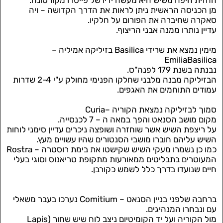
החזית היפה משיש היא מעשה ידיו של פייטרו מקורטונה.
מן הכניסה הראשית ניתן לראות את הדרך הקדושה – ויה
סאקרה שחיברה את הפורום על חלקיו.
עדיין נותרו ממנה אבני הריצוף.
מימין נמצא את שרידי Basilica בזיליקה אמיליה –
EmiliaBasilica
נבנתה בשנת 179 לפנה"ס.
הבזיליקה מבנה מלבני שחלקו הפנימי מחולק ע"י 2-4 שדרות
עמודים התוחמים את האגפים.
סמוך לבזיליקה נמצאת הקוריה –Curia
מקום מושב הסנאט והפך במאה ה – 7 לכנסייה.
על ריצפת השיש אשר שוחזרה ושופצה ניכרים עדיין סימני לוחות
השיש עליהם חוברו מושבי הסנטורים שהיו עשויים מעץ.
כמו כן נשמרו מעקי השיש שקישטו את בימת רוסטרה – Rostra
המעוטרים בתבליטים ממאורעות מתקופת טריאנוס וסוגי בעלי
חיים שנועדו בדרך כלל לשמש כקורבן.
ברחבה שלפני בניין הסנאט – Comitium נערכו בעבר משאלי
עם ונבחרו המנהיגים.
מול הקוריה ועל יד הקומיטיום ניצב לוח שיש שחור (Lapis