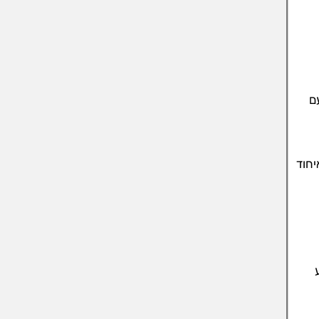
ם
כר האיחוד
ע