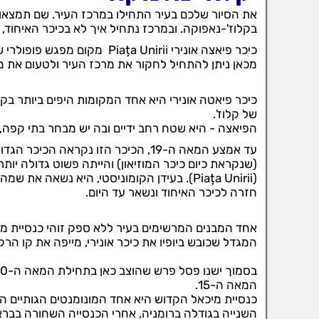
את הסיור שלכם בעיר התחילו במרכז העיר. שם תמצאו 
בקלוז'-נאפוקה. ובמרכז נתחיל איך לא בכיכר האיחוד, פ
כיכר פיאצה אונירי Piața Unirii מקום מפגש פופולרי של אזרחי קלוז'-נאפוקה בשל מיקומה המרכזי.
מכאן ניתן להתחיל לחקור את מרכז העיר ולטעום את מ
כיכר פיאטה אונירי היא אחד המקומות היפים ביותר בקלו
של קלוז'.
הפיאצה - היא שטח רחב ידיים ובה יש מבחר בתי קפה, 
עד אמצע המאה ה-19, הכיכר הזו נקראה הכיכר הגדולה (Piața Mare) מכיוון שהיא נבנתה על שם כיכר המצודה
חזרה לכיכר האיחוד ונשאר עד היום.
אחד המבנים המרשימים בעיר ללא ספק זוהי כנסיית מ
המגדל שכובש ביופיו את כיכר אונירי, מייפה את קו הרק
המאה ה-15.
כנסיית מיכאל הקדוש היא אחד המונומנטים הגותיים הי
השנייה בגודלה ברומניה, אחרי הכנסייה השחורה בברא