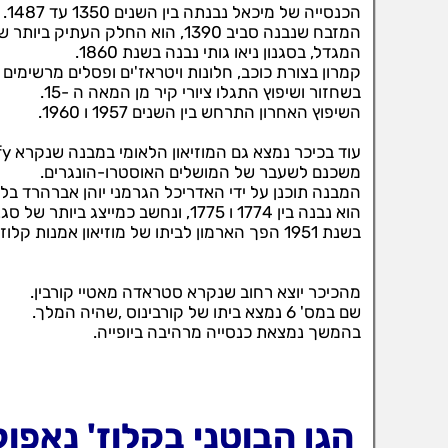
הכנסייה של מיכאל נבנתה בין השנים 1350 עד 1487.
המזבח שנבנה סביב 1390, הוא החלק העתיק ביותר של הכנסייה.
המגדל, בסגנון ניאו גותי נבנה בשנת 1860.
קמרון בצורת כוכב, חלונות ויטראז'ים ופסלים מרשימים 
בשחזור ושיפוץ התגלו ציורי קיר מן המאה ה -15.
השיפוץ האחרון התרחש בין השנים 1957 ו 1960.
עוד בכיכר נמצא גם המוזיאון הלאומי במבנה שנקרא Palatul Banffy
משכנם לשעבר של המושלים האוסטרו-הונגרים.
המבנה תוכנן על ידי האדריכל הגרמני יוהן אברהרד בלומ
הוא נבנה בין 1774 ו 1775, ונחשב כמייצג ביותר של סגנון הבארוק בטרנסילבניה.
בשנת 1951 הפך הארמון לביתו של מוזיאון אמנות קלוז '.
מהכיכר יוצא רחוב שנקרא סטראדה מאטיי קורבין.
שם במס' 6 נמצא ביתו של קורבינוס ,שהיה המלך.
בהמשך נמצאת כנסייה מרהיבה ביופייה.
הגן הבוטני בקלוז' נאפו