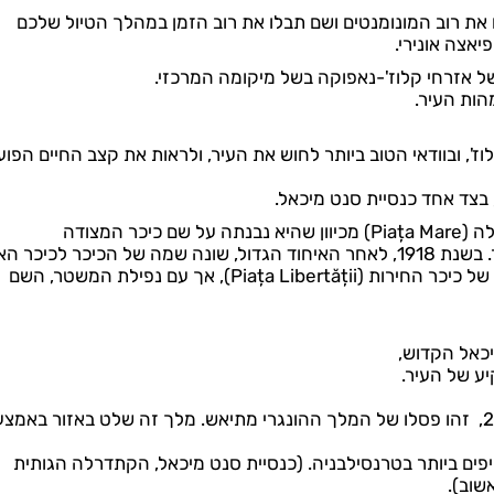
את רוב המונומנטים ושם תבלו את רוב הזמן במהלך הטיול שלכם
יאצה אונירי.
הות העיר.
ז', ובוודאי הטוב ביותר לחוש את העיר, ולראות את קצב החיים הפוע
בצד אחד כנסיית סנט מיכאל.
(שנקראת כיום כיכר המוזיאון) והייתה פשוט גדולה יותר. בשנת 1918, לאחר האיחוד הגדול, שונה שמה של הכיכר לכי
(Piața Unirii). בעידן הקומוניסטי, היא נשאה את שמה של כיכר החירות (Piața Libertății), אך עם נפילת המשטר, השם
יכאל הקדוש,
יע של העיר.
בסמוך ישנו פסל פרש שהוצב כאן בתחילת המאה ה-20, זהו פסלו של המלך ההונגרי מתיאש. מלך זה שלט באזור באמצ
פים ביותר בטרנסילבניה. (כנסיית סנט מיכאל, הקתדרלה הגותית
שוב).