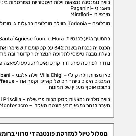
בוויה נומנטנה נמצאות וילות היסטוריות מפורסמות ביניה
פאגניני –Paganini
מירפיורי –Mirafiori
טורלוניה – Torlonia בווילה טורלוניה בבעלות ג. טורולוניה ניצבים שני אובליסקים תאומים.
בהמשך נגיע לכנסיות Santa`Agnese fuori le Mura מחוץ לחומות.
בעלת מבנה טיפוסי לתקופה הנוצרית הקדומה ובה מוזא
נחזור לפורטה פיה. דרך קורסו איטליה, נגיע לפיאצה פיומה – Piazza Fiume ממנה מתחילה
כאן מצויות וילה קיג"י – Villa Chigi ווילה אלבני – Villa Albani שהכילה בעבר אוסף יצירות אמנות עתיקה.
המבנים היפים ביותר הם של קאזינו וקפה אוז – Casino e il Caffeaus הטובלות בירק אורנים ואתרוגים.
בתוכם אוסף מעניין של תמונות.
בוויה סלריה נמצאות קטקומבות פרישילה – Catacombe di Priscilla שכדאי לראותן.
מעבר לנהר נמצא רובע מונטה סאקרו – Montesacro.
מסלול טיול למזרקת פונטנה די טרווי ברומא