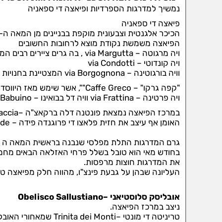
נמשיך למדרגות הספרדיות ופיאצה די ספאניה
פיאצה די ספאניה
הכיכר אלגנטית וצבעונית מוקפת בבניינים מן המאה ה-17 והומה בתיירים המקנים לה אווירה קוסמופוליטית.
הפיאצה משמשת נקודת מוצא לרחובות החשובים
ויה מרגוטה – via Margutta , בה גרים ציירים רבים המציגים את תמונותיהם בכיכר.
ויה קונדוטי – via Condotti
וויה בורגוטינה – via Borgognona המצטיינת בחנויות מפוארות ויקרות של מיטב המעצבים.
"קפה גרקו" – Caffe Greco"", אשר שימש מאז היווסדו במאה ה- 18 מקום מפגש היסטורי לאנשי רוח ואמנים מכל אירופה.
ויה פרטינה – via Frattina וויה דל בבואינו – via del Babuino הרחוב הידוע בחנויות לממכר עתיקות.
במרכז הפיאצה נמצאת פונטנה דלה ברקאצ"ה –Fontana della Barcaccia מזרקת הסירה, מעשה ידי ברניני.
האומן אף עיצב את חזית פלאצו די פרוגנדה פידה – Pallazzo di Propaganda Fide הפונה לכיכר.
גרם המדרגות התלת מפלסי שנבנה בראשית המאה ה – 18 מהווה מוקד משיכה תוסס לצעירים ולתייר
בחודש מאי הוא טובל בשלל פרחי האזלאה הבאים מחממ
את המדרגות חוצות מרפסות.
העליונה שבהן על גבעת פינצ"ו, מהווה חלק מפיאצה טריניטה די מונטי – nti
אובליסק סלוסטיאני –Obelisco Sallustiano
ניצב במרכז הפיאצה.
טריניטה די מונטי –Trinita dei Monti שמאחורי האובליסק נבנתה במאה ה- 16 על פי דרישת המלך לואי ה – 14.