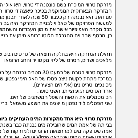
מזרקת טרווי המוכרת בשם פונטנה די טרווי, היא אולי
המזרקה הבארוקית הממוקמת בכיכר פיאצה די טרווי תוכנ
עם זאת, היא נבנתה רק כעבור 50 שנה לאחר תכנון מחדש (וגם למעשה פחות יקר) על ידי האדריכל ניקולה סלבי.
למעשה הפרויקט של סאלווי לבניית המזרקה היה גם הזו
בכל מקרה האפיפיור אישר את מימון העבודות והשתמש
כן, הכסף שהרוויח מהגרלת הלוטו ברומא מימן את בניי
תהילת המזרקה היא בחלקה תוצאה של סרטים רבים שבה
מלאכים ושדים, הסרט של ליזי מקגווייר והחג הרומאי.
מזרקת טרווי בגובה של כמעט 30 מטרים נבנתה על רקע גב בניין פאלאצו פולי.
במרכז מתחת לקשת ניצב פסלו של האל הימי נפטון, שנ
מכונפים וטריטונים (אלי הים הצעירים).
אחד הסוסים רגוע וצייתן, השני סוער.
הם מסמלים את הגאות והשפל המשתנים של הים.
שני הפסלים ליד נפטון מייצגים את השפע משמאל ובריאו
מזרקת טרווי היא אחד ממקורות המים העתיקים ביו
בנייתה של אמת המים שהובילה מים נבנתה כבר בשנת 19 לפנה"ס.
אמה שסיפקה מים למרחצאות הרומיים ולמזרקות של מ
אומרים שאמת המי