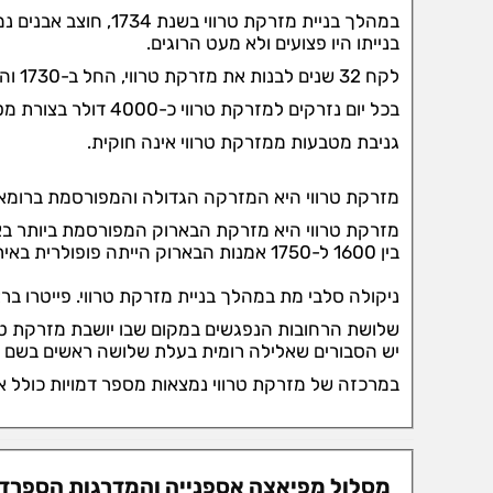
במהלך בניית מזרקת טרווי בשנת 1734, חוצב אבנים נמחץ על ידי גוש עצום של טרוורטין.
בנייתו היו פצועים ולא מעט הרוגים.
לקח 32 שנים לבנות את מזרקת טרווי, החל ב-1730 והסתיים ב-1762.
בכל יום נזרקים למזרקת טרווי כ-4000 דולר בצורת מטבעות. הכסף משמש למטרות צדקה.
גניבת מטבעות ממזרקת טרווי אינה חוקית.
מזרקת טרווי היא המזרקה הגדולה והמפורסמת ברומא. גובה (25.9 מטר) ורוחבה (
מזרקת טרווי היא מזרקת הבארוק המפורסמת ביותר בא
בין 1600 ל-1750 אמנות הבארוק הייתה פופולרית באירופה.
ניקולה סלבי מת במהלך בניית מזרקת טרווי. פייטרו ב
שלושת הרחובות הנפגשים במקום שבו יושבת מזרקת טרווי הם Via De Crocicchis, Via Poli, ו-ratte
יש הסבורים שאלילה רומית בעלת שלושה ראשים בשם טר
במרכזה של מזרקת טרווי נמצאות מספר דמויות כולל אוק
מסלול מפיאצה אספנייה והמדרגות הספרדיו