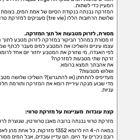
המעיין כדי לשתות.
המזרקה נבנתה בנקודת הסיום של אמת המים, בצומת 
שלושת הרחובות הללו (tre vie) מעניקים למזרקת טרווי את שמה, מזרקת שלושת הרחובות.
מסורת, לזרוק מטבעות אל תוך המזרקה.
זו מסורת במהלך הביקור במזרקה לזרוק מטבע לתוך 
עצמו עיניים והשליכו את המטבע למים מעבר לכתף שמאל
לפי האגדה, מי שזורק את המטבע יחזור יום אחד לרומא
זרקת שתי מטבעות למזרקה?
את אהבתך תמצא ברומא.
ושלוש מטבעות?
מעדיפים להתחתן (או להתגרש)? השליכו שלושה מטבע
עניות.
קצת עובדות
מעניינות על מזרקת טרווי:
מזרקת טרווי נבנתה ברובה מאבן טרוורטין, שנוצרת לרוב
במאה ה-4 היו לרומא 1352 מזרקות, כל אחת מהן לאספקת מים לתושביה.
רובם ניכרים עד היום. הם עדיין עובדים, אבל המים ממוח