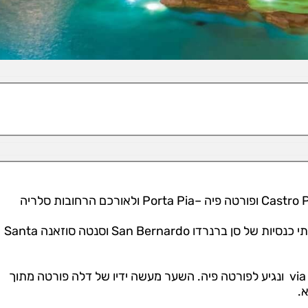
מסלול טיול מעניין ברומא לקסטרו פרטוריו – Castro Pretorio ופורטה פיה –Porta Pia ולאורכם הרחובות סלריה
בלכתנו ברחוב ברבריני נגיע לכיכר סן ברנרדו. שם שתי כנסיות של סן ברנרדו San Bernardo וסנטה סוזאנה Santa
נמשיך לאורך הוויה ונטי סטמברה – via XX Settembre ונגיע לפורטה פיה. השער מעשה ידיו של דלה פורטה מתוך
.