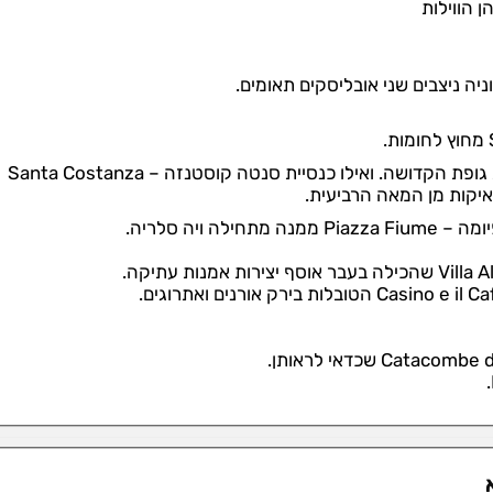
ן הווילות
הכנסייה נבנתה בשנת 342 על קטקומבות ששימרו את גופת הקדושה. ואילו כנסיית סנטה קוסטנזה – Santa Costanza
יקות מן המאה הרביעית.
 ויה סלריה.