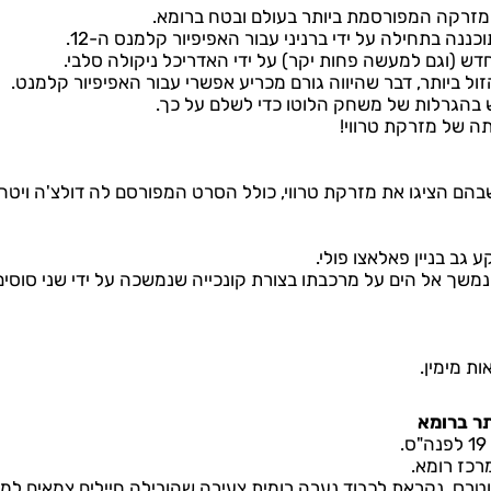
 המזרקה המפורסמת ביותר בעולם ובטח ברומא.
נה בתחילה על ידי ברניני עבור האפיפיור קלמנס ה-12.
ל ביותר, דבר שהיווה גורם מכריע אפשרי עבור האפיפיור קלמנט.
 בהגרלות של משחק הלוטו כדי לשלם על כך.
תה של מזרקת טרווי!
ם הציגו את מזרקת טרווי, כולל הסרט המפורסם לה דולצ'ה ויטה,
משך אל הים על מרכבתו בצורת קונכייה שנמשכה על ידי שני סוסים
ת מימין.
תר ברומא
רכז רומא.
ם שנקראה Aqua Virgo , או וירג'ין ווטרס, נקראת לכבוד נערה רומית צעירה שהובילה חיילים צמאים ל