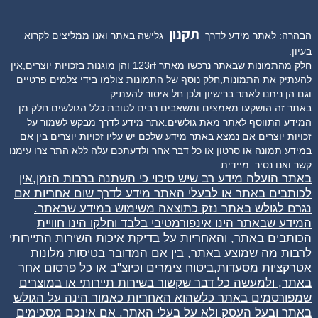
תקנון
הבהרה: לאתר מידע לדרך
גלישה באתר ואנו ממליצים לקרוא
בעיון.
חלק מהתמונות שבאתר נרכשו מאתר 123rf והן מוגנות בזכויות יוצרים,אין
להעתיק את התמונות,חלק נוסף של התמונות צולמו בידי צלמים פרטיים
וגם הן ניתנו לאתר ברישיון ולכן חל איסור להעתיק.
באתר זה הושקעו מאמצים ומשאבים רבים לטובת כלל הגולשים חלק מן
המידע התווסף לאתר מאת גולשים.אתר מידע לדרך מבקש לשמור על
זכויות יוצרים אם נמצא באתר מידע שלכם יש עליו זכויות יוצרים בין אם
במידע תמונה או סרטון או כל דבר אחר ולדעתכם עלה ללא התר צרו עימנו
קשר ואנו נסיר
מיידית.
באתר הועלה מידע רב שיש סיכוי כי השתנה ברבות הזמן,אין
לכותבים באתר או לבעלי האתר מידע לדרך שום אחריות אם
נגרם לגולש באתר נזק כתוצאה משימוש במידע שבאתר.
המידע שבאתר הינו אינפורמטיבי בלבד וחלקו הינו חוויית
הכותבים באתר, והאחריות על בדיקת איכות השירות התיירותי
לרבות מה שמוצע באתר, בין אם המדובר בטיסות מלונות
אטרקציות מסעדות,ביטוח צימרים וכיוצ"ב או כל פרסום אחר
באתר, ולמעשה כל דבר שקשור בשירות תיירותי או במוצרים
שמפורסמים באתר כלשהוא האחריות כאמור הינה על הגולש
באתר ובעל העסק ולא על בעלי האתר. אם אינכם מסכימים