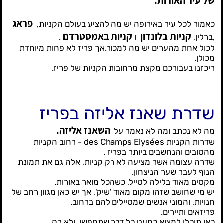
של עיר האורות.
פראג
כאמור לכל עיר באירופה יש מה להציע בעולם הקניות,
קניות בלונדון
קניות באמסטרדם
,ברלין,
ו
.
לכול אחת מהערים יש מה למכור.אך פריז לא פחות מיוחדת
מכולן.
ריכזנו בעבורכם מקצת מרחובות הקניות של פריז.
שדרת שאנז אליזה בפריז
השאנז אליזה.
מה לא נכתב ומה לא נאמר על
שדרות הקניות des Champs Elysées - רחוב הקניות
מהטובים והנחשבים ביותר בפריז .
שדרה עצומה אשר מציעה לא רק קניות, אלה גם את תמונת
הנוף לעבר שער הניצחון.
מקסים מאוד בלילה לטייל, כשהכל מואר באורות.
יש מי שחושב שזהו מקום מאוד 'שיק', אך יש כאן מגוון רחב של
חנויות, והמוני אנשים שמטיילים להם ברחוב.
פריזאים ותיירים.
כאן תוכלו למצוא כמעט כל דבר שתחפשו, ולא רק.