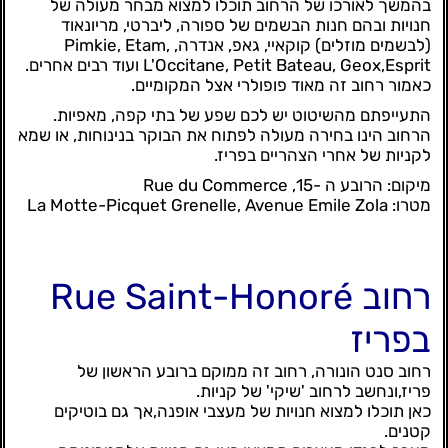
בהמשך לאורכו של הרחוב תוכלו למצוא מבחר מעולה של
חנויות ובהם חנות הבשמים של ספורה, ליברטי, מריונאוד
(לבשמים מוזלים) קוקאיי, גאפ, אנדרה, Pimkie, Etam,
L'Occitane, Petit Bateau, Geox,Esprit ועוד רבים אחרים.
כאמור רחוב זה מאוד פופולרי אצל המקומיים.
התעייפתם מהשיטוט יש לכם שפע של בתי קפה, מאפיות.
הרחוב הינו בחירה מעולה לפתוח את הבוקר בנינוחות, או שמא
לקניות של אחרי הצהריים בפריז.
מיקום: הרובע ה -15, Rue du Commerce
מטרו: La Motte-Picquet Grenelle, Avenue Emile Zola
רחוב Rue Saint-Honoré
בפריז
רחוב סנט הונורה, רחוב זה ממוקם ברובע הראשון של
פריז,ונחשב לרחוב 'שיקי' של קניות.
כאן תוכלו למצוא חנויות של מעצבי אופנה,אך גם בוטיקים
קטנים.